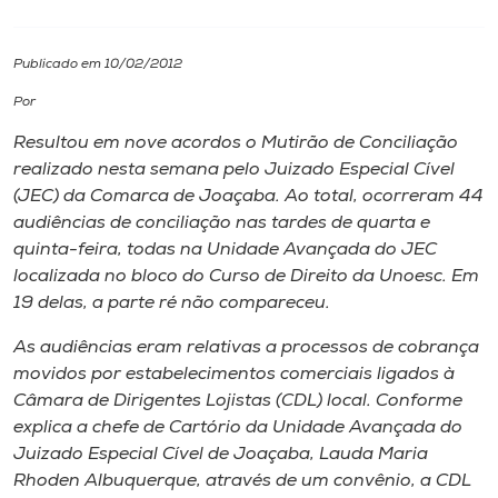
I.nova
Publicado em 10/02/2012
Por
Diplomados
Resultou em nove acordos o Mutirão de Conciliação
realizado nesta semana pelo Juizado Especial Cível
Cultura
(JEC) da Comarca de Joaçaba. Ao total, ocorreram 44
audiências de conciliação nas tardes de quarta e
CPA
quinta-feira, todas na Unidade Avançada do JEC
localizada no bloco do Curso de Direito da Unoesc. Em
19 delas, a parte ré não compareceu.
Biblioteca
As audiências eram relativas a processos de cobrança
movidos por estabelecimentos comerciais ligados à
Editora
Câmara de Dirigentes Lojistas (CDL) local. Conforme
explica a chefe de Cartório da Unidade Avançada do
Rádio
Juizado Especial Cível de Joaçaba, Lauda Maria
Rhoden Albuquerque, através de um convênio, a CDL