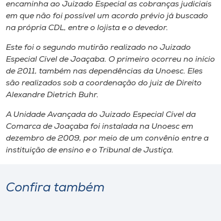
Museu
encaminha ao Juizado Especial as cobranças judiciais
em que não foi possível um acordo prévio já buscado
na própria CDL, entre o lojista e o devedor.
Unoesc
Store
Este foi o segundo mutirão realizado no Juizado
Especial Cível de Joaçaba. O primeiro ocorreu no início
de 2011, também nas dependências da Unoesc. Eles
são realizados sob a coordenação do juiz de Direito
Selecione
Alexandre Dietrich Buhr.
o idioma
A Unidade Avançada do Juizado Especial Cível da
Comarca de Joaçaba foi instalada na Unoesc em
dezembro de 2009, por meio de um convênio entre a
A+
instituição de ensino e o Tribunal de Justiça.
A-
Confira também