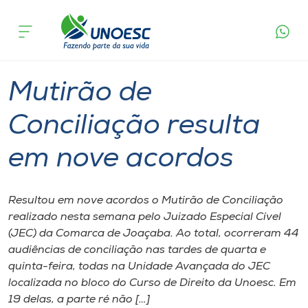
Página
O que
Mutirão de Conciliação resulta em nove
inicial
acontece
acordos
Cursos
Graduação
Joaçaba
Onde estamos
Mutirão de
Pesquisa
Conciliação resulta
em nove acordos
Atendimento ao Estudante
Portal de Ensino
Resultou em nove acordos o Mutirão de Conciliação
realizado nesta semana pelo Juizado Especial Cível
(JEC) da Comarca de Joaçaba. Ao total, ocorreram 44
A
audiências de conciliação nas tardes de quarta e
Unoesc
quinta-feira, todas na Unidade Avançada do JEC
localizada no bloco do Curso de Direito da Unoesc. Em
Internacionalização
19 delas, a parte ré não […]