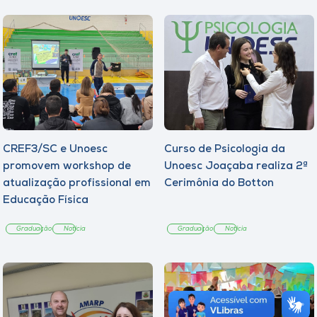
CREF3/SC e Unoesc
Curso de Psicologia da
promovem workshop de
Unoesc Joaçaba realiza 2ª
atualização profissional em
Cerimônia do Botton
Educação Física
Graduação
Notícia
Graduação
Notícia