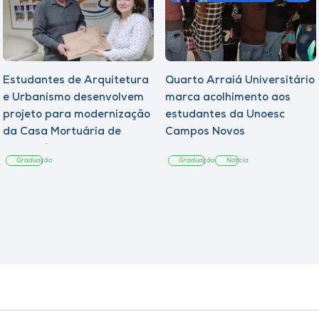
Estudantes de Arquitetura
Quarto Arraiá Universitário
e Urbanismo desenvolvem
marca acolhimento aos
projeto para modernização
estudantes da Unoesc
da Casa Mortuária de
Campos Novos
Tangará
Graduação
Graduação
Notícia