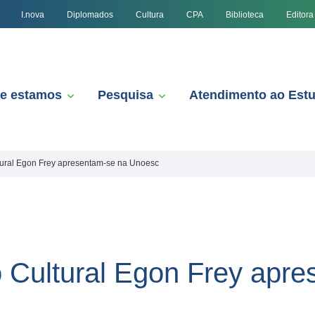
I.nova
Diplomados
Cultura
CPA
Biblioteca
Editora
e estamos
Pesquisa
Atendimento ao Est
tural Egon Frey apresentam-se na Unoesc
 Cultural Egon Frey apre