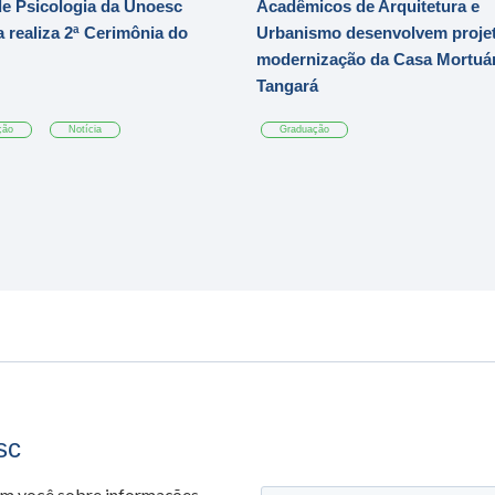
e Psicologia da Unoesc
Acadêmicos de Arquitetura e
 realiza 2ª Cerimônia do
Urbanismo desenvolvem projet
modernização da Casa Mortuár
Tangará
ção
Notícia
Graduação
sc
om você sobre informações