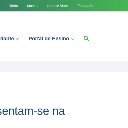
Português
Rádio
Museu
Unoesc Store
udante
Portal de Ensino
sentam-se na