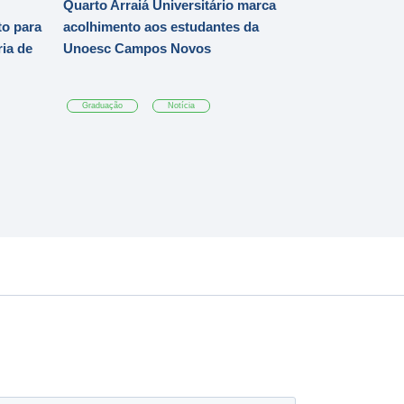
Quarto Arraiá Universitário marca
o para
acolhimento aos estudantes da
ia de
Unoesc Campos Novos
Graduação
Notícia