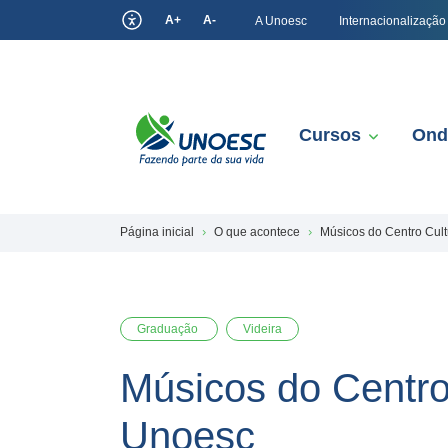
A+
A-
A Unoesc
Internacionalização
Cursos
Ond
Página inicial
O que acontece
Músicos do Centro Cul
Graduação
Videira
Músicos do Centro
Unoesc