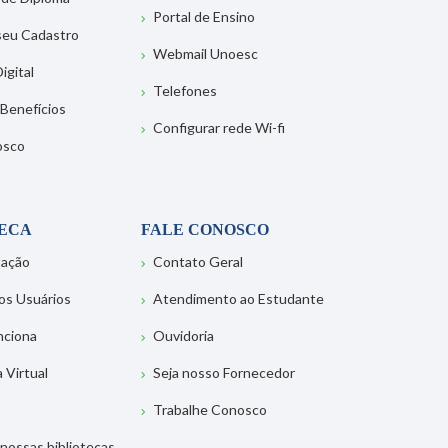
Portal de Ensino
 seu Cadastro
Webmail Unoesc
igital
Telefones
 Benefícios
Configurar rede Wi-fi
osco
TECA
FALE CONOSCO
tação
Contato Geral
os Usuários
Atendimento ao Estudante
nciona
Ouvidoria
a Virtual
Seja nosso Fornecedor
Trabalhe Conosco
nossas bibliotecas