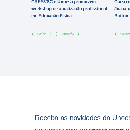
CREF3/SC e Unoesc promovem
Curso d
workshop de atualização profissional
Joaçaba
em Educação Física
Botton
Notícia
Graduação
Gradua
Receba as novidades da Unoe
Usaremos seus dados para entrar em contato c