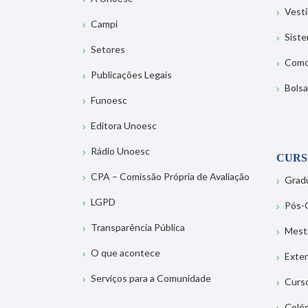
Vesti
Campi
Sist
Setores
Como
Publicações Legais
Bolsa
Funoesc
Editora Unoesc
Rádio Unoesc
CURS
CPA – Comissão Própria de Avaliação
Grad
LGPD
Pós-
Transparência Pública
Mest
O que acontece
Exte
Serviços para a Comunidade
Curs
Colé