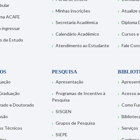
bular
Minhas inscrições
Atualize
ema ACAFE
Secretaria Acadêmica
Diploma D
 ingressar
Calendário Acadêmico
Cursos e
s de Estudo
Atendimento ao Estudante
Fale Con
OS
PESQUISA
BIBLIO
uação
Apresentação
Apresen
Graduação
Programas de Incentivo à
Acesso a
Pesquisa
rado e Doutorado
Como Fu
SISGEN
nsão
Bibliotec
Grupos de Pesquisa
os Técnicos
Serviços
SIEPE
gios
Conheça 