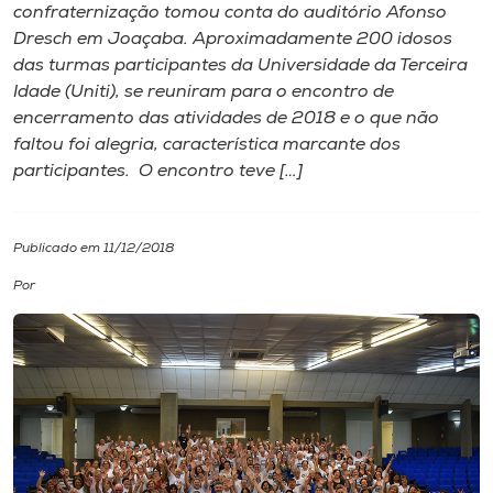
confraternização tomou conta do auditório Afonso
Dresch em Joaçaba. Aproximadamente 200 idosos
I.nova
das turmas participantes da Universidade da Terceira
Idade (Uniti), se reuniram para o encontro de
Diplomados
encerramento das atividades de 2018 e o que não
faltou foi alegria, característica marcante dos
participantes. O encontro teve […]
Cultura
CPA
Publicado em 11/12/2018
Por
Biblioteca
Editora
Rádio