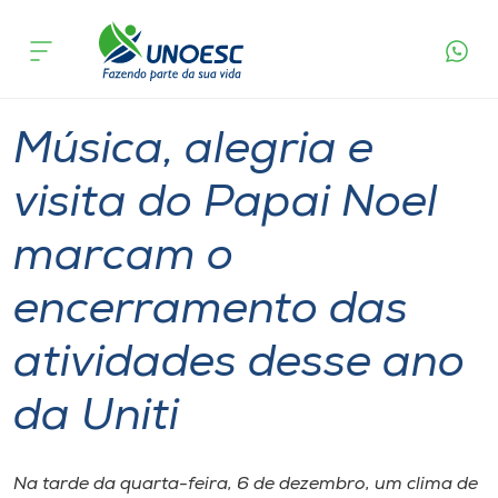
Página
O que
Música, alegria e visita do Papai Noel marcam o
inicial
acontece
encerramento das atividades desse ano da Uniti
Cursos
Graduação
Extensão
Capinzal
Onde estamos
Música, alegria e
Pesquisa
visita do Papai Noel
marcam o
Atendimento ao Estudante
encerramento das
Portal de Ensino
atividades desse ano
A
da Uniti
Unoesc
Internacionalização
Na tarde da quarta-feira, 6 de dezembro, um clima de