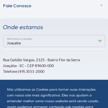
Fale Conosco
Onde estamos
Selecione o campus
Rua Getúlio Vargas, 2125 - Bairro Flor da Serra
Joaçaba - SC - CEP 89600-000
Telefone (49) 3551-2000
Siga a Unoesc
Nós utilizamos os Cookies para tornar suas interações
com nosso site mais significativa. Eles nos ajudam a
entender melhor como nosso website está sendo usado,
assim podemos entregar conteúdo sob medida para