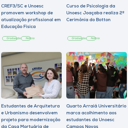
CREF3/SC e Unoesc
Curso de Psicologia da
promovem workshop de
Unoesc Joaçaba realiza 2ª
atualização profissional em
Cerimônia do Botton
Educação Física
Graduação
Notícia
Graduação
Notícia
Estudantes de Arquitetura
Quarto Arraiá Universitário
e Urbanismo desenvolvem
marca acolhimento aos
projeto para modernização
estudantes da Unoesc
da Casa Mortuária de
Campos Novos