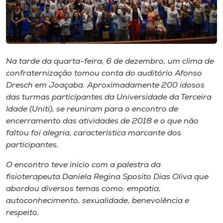
Museu
Unoesc
Store
Na tarde da quarta-feira, 6 de dezembro, um clima de
confraternização tomou conta do auditório Afonso
Dresch em Joaçaba. Aproximadamente 200 idosos
Selecione
das turmas participantes da Universidade da Terceira
o idioma
Idade (Uniti), se reuniram para o encontro de
encerramento das atividades de 2018 e o que não
faltou foi alegria, característica marcante dos
participantes.
A+
A-
O encontro teve início com a palestra da
fisioterapeuta Daniela Regina Sposito Dias Oliva que
abordou diversos temas como: empatia,
autoconhecimento, sexualidade, benevolência e
respeito.