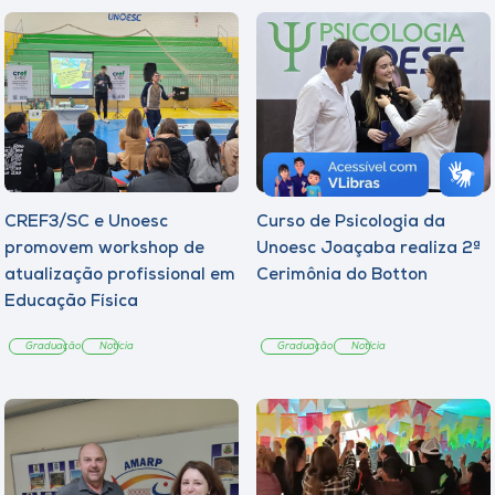
CREF3/SC e Unoesc
Curso de Psicologia da
promovem workshop de
Unoesc Joaçaba realiza 2ª
atualização profissional em
Cerimônia do Botton
Educação Física
Graduação
Notícia
Graduação
Notícia