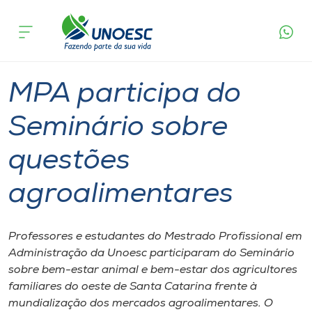
Página
O que
MPA participa do Seminário sobre questões
inicial
acontece
agroalimentares
Cursos
Graduação
Mestrado
Chapecó
Onde estamos
MPA participa do
Pesquisa
Seminário sobre
questões
Atendimento ao Estudante
agroalimentares
Portal de Ensino
Professores e estudantes do Mestrado Profissional em
A
Administração da Unoesc participaram do Seminário
Unoesc
sobre bem-estar animal e bem-estar dos agricultores
familiares do oeste de Santa Catarina frente à
Internacionalização
mundialização dos mercados agroalimentares. O