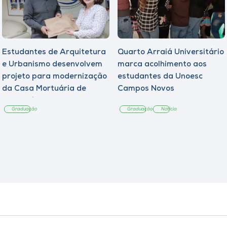
Estudantes de Arquitetura
Quarto Arraiá Universitário
e Urbanismo desenvolvem
marca acolhimento aos
projeto para modernização
estudantes da Unoesc
da Casa Mortuária de
Campos Novos
Tangará
Graduação
Graduação
Notícia