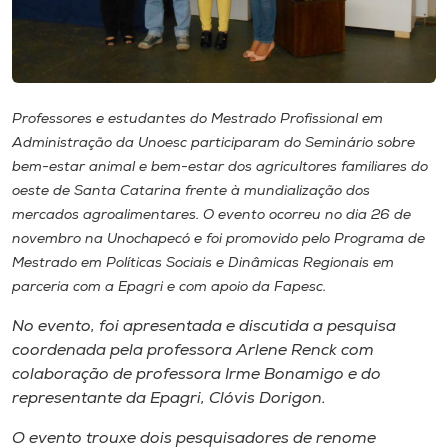
Museu
Unoesc
Store
Professores e estudantes do Mestrado Profissional em
Administração da Unoesc participaram do Seminário sobre
bem-estar animal e bem-estar dos agricultores familiares do
Selecione
oeste de Santa Catarina frente à mundialização dos
o idioma
mercados agroalimentares. O evento ocorreu no dia 26 de
novembro na Unochapecó e foi promovido pelo Programa de
Mestrado em Políticas Sociais e Dinâmicas Regionais em
parceria com a Epagri e com apoio da Fapesc.
A+
A-
No evento, foi apresentada e discutida a pesquisa
coordenada pela professora Arlene Renck com
colaboração de professora Irme Bonamigo e do
representante da Epagri, Clóvis Dorigon.
O evento trouxe dois pesquisadores de renome