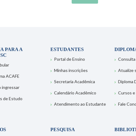
A PARA A
ESTUDANTES
DIPLOM
SC
Portal de Ensino
Consulta
bular
Minhas inscrições
Atualize
ema ACAFE
Secretaria Acadêmica
Diploma D
 ingressar
Calendário Acadêmico
Cursos e
s de Estudo
Atendimento ao Estudante
Fale Con
OS
PESQUISA
BIBLIO