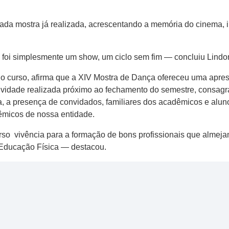
a mostra já realizada​,​ acrescentando ​a memória do​ cinema​,​ 
o foi simplesmente um show, um ciclo sem fim​​ — concluiu Lind
a do curso, afirma que ​a XIV Mostra de Dança ofereceu uma apre
tividade realizada próximo ao fechamento do semestre, consa
ica, a presença de convidados, familiares dos acadêmicos e al
dêmicos de nossa entidade.
so viv​ê​ncia para ​a formação de ​bons profissionais que alm
​ducação ​F​ísica ​— destacou.