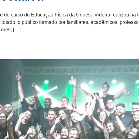
o curso de Educação Física da Unoesc Videira realizou na terça-f
tado​,​ o p​ú​blico formado por fam​i​liares, acadêmicos, profes
cores, […]