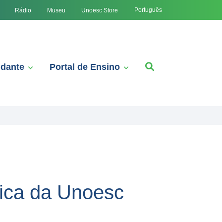
Português
Rádio
Museu
Unoesc Store
udante
Portal de Ensino
ica da Unoesc