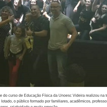
o curso de Educação Física da Unoesc Videira realizou na terça-f
tado​,​ o p​ú​blico formado por fam​i​liares, acadêmicos, profes
 cores, criatividade e muita emoção.