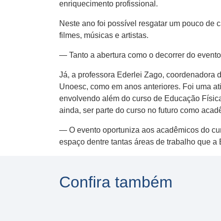
enriquecimento profissional.
Neste ano foi possível resgatar um pouco de cad
filmes, músicas e artistas.
—​ Tanto a abertura como o decorrer do event
Já​, a professora Ederlei Zago​,​ coordenador
Unoesc, como em anos anteriores. Foi uma a
envolvendo além do curso de ​E​ducação ​F​ís
ainda​,​ ser parte do curso no futuro como aca
​—​ O evento oportuniza aos acadêmicos do cur
espaço dentre tantas áreas de trabalho que a ​E
Confira também