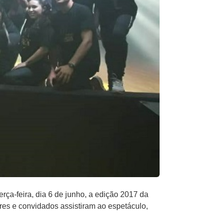
eira​, dia​ 6​ de junho​, a​ ​edição 2017 da​
sores e convidados assistiram ao espetáculo,