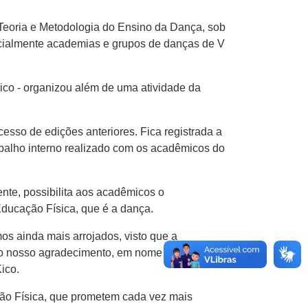
 Teoria e Metodologia do Ensino da Dança, sob
ecialmente academias e grupos de danças de ​V​
o Kico​ -​ organizou além de uma atividade da
sso de edições anteriores. Fica registrad​a​ a
 trabalho interno realizado com os acadêmicos do
sente, possibilita aos acadêmicos o
ducação Física, que é​ a dança.
os ainda mais arrojados, visto que a ​
nosso agradecimento​,​ em nome da 5ª fase​,​ à
c​o.
o ​F​ísica​,​ que prometem cada vez mais