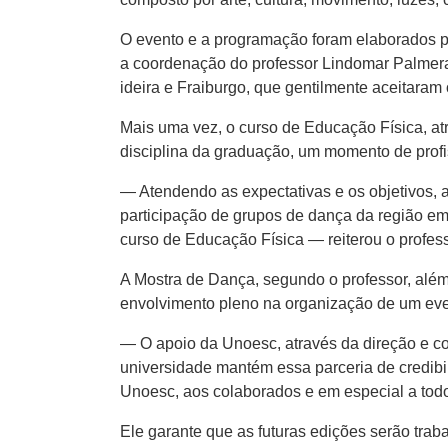
​O evento e a programação foram elaborad​o​s
a coordenação do professor Lindomar Palmera​,
ideira e Fraiburgo, que gentilmente aceitaram 
​​Mais uma vez​,​ o ​c​urso de Educação Física​,​
disciplina da graduação​,​ um momento de profi
​—​ Atendendo as expectativas e os objetivos​,
participação de grupos de ​d​ança da região​ em
curso de Educação Física​​ — reiterou o profes
A ​M​ostra de ​D​ança, segundo ​o professor, al
envolvimento pleno na organização de um even
— O apoio da Unoesc​,​ através da direção e co
universidade mantém essa parceria de credibil
Unoesc, aos colaborados e em especial a todo
Ele garante que as futuras edições ser​ão​ tra