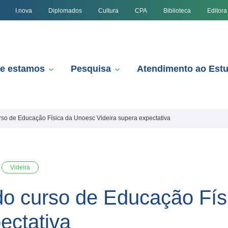
I.nova
Diplomados
Cultura
CPA
Biblioteca
Editora
e estamos
Pesquisa
Atendimento ao Est
so de Educação Física da Unoesc Videira supera expectativa
Videira
do curso de Educação Fís
ectativa