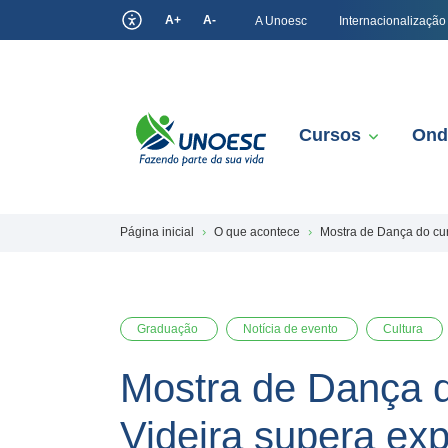
A+
A-
A Unoesc
Internacionalização
Cursos
Ond
Página inicial
O que acontece
Mostra de Dança do cur
Graduação
Notícia de evento
Cultura
Mostra de Dança 
Videira supera exp