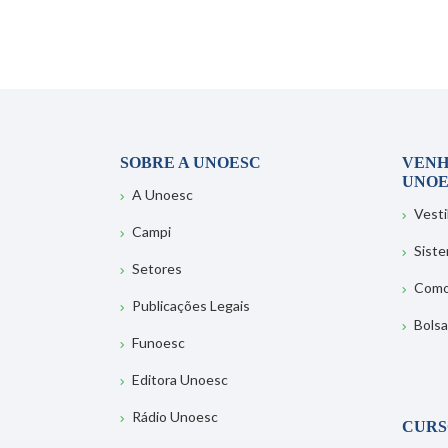
SOBRE A UNOESC
VENH
UNOE
A Unoesc
Vesti
Campi
Sist
Setores
Como
Publicações Legais
Bolsa
Funoesc
Editora Unoesc
Rádio Unoesc
CURS