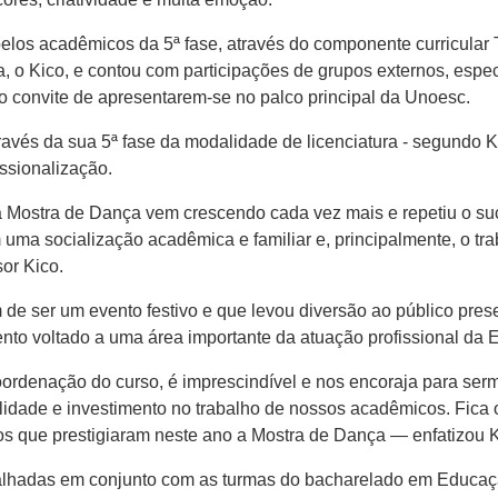
 pelos acadêmicos da 5ª fase, através do componente curricular
 o Kico, ​e contou ​com participações de grupos externos, esp
o convite​ de apresentarem-se no palco principal da Unoesc​.
 através da ​sua ​5ª fase​ da modalidade de​ licenciatura​ -​ segund
ssionalização​.
​ a Mostra de Dança vem crescendo cada vez mais e repetiu o suce
​ uma socialização acadêmica e familiar e​,​ principalmente​,​ o
sor Kico.
​é​m de ser um evento festivo e que levou diversão ao público pre
to voltado a uma área importante da atuação profissional da E
ordenação do curso​,​ é imprescindível e nos encoraja para serm
idade e investimento no trabalho de nossos acadêmicos. Fica o 
s que prestigiaram neste ano a Mostra de Dança — enfatizou Ki​
balhadas ​em conjunto ​com as turmas do bacharelado em ​E​ducaçã