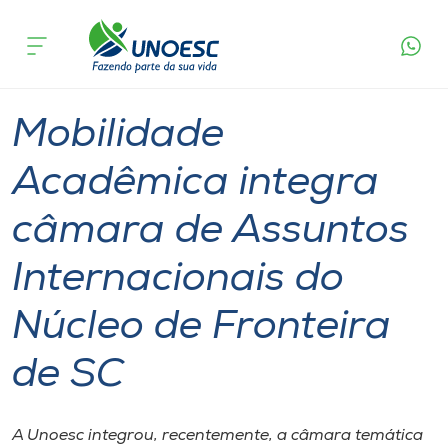
Página
O que
Mobilidade Acadêmica integra câmara de
inicial
acontece
Assuntos Internacionais do Núcleo de Fronteira
Cursos
de SC
Graduação
Geral
Joaçaba
Xanxerê
Onde estamos
Mobilidade
Pesquisa
Acadêmica integra
câmara de Assuntos
Atendimento ao Estudante
Internacionais do
Portal de Ensino
Núcleo de Fronteira
A
de SC
Unoesc
Internacionalização
A Unoesc integrou, recentemente, a câmara temática