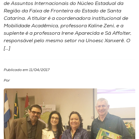
de Assuntos Internacionais do Núcleo Estadual da
Região da Faixa de Fronteira do Estado de Santa
I.nova
Catarina. A titular é a coordenadora institucional de
Mobilidade Acadêmica, professora Kaline Zeni, e a
Diplomados
suplente é a professora Irene Aparecida e Sá Affolter,
responsável pelo mesmo setor na Unoesc Xanxerê. O
[…]
Cultura
CPA
Publicado em 11/04/2017
Por
Biblioteca
Editora
Rádio