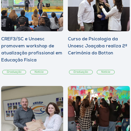
CREF3/SC e Unoesc
Curso de Psicologia da
promovem workshop de
Unoesc Joaçaba realiza 2ª
atualização profissional em
Cerimônia do Botton
Educação Física
Graduação
Notícia
Graduação
Notícia