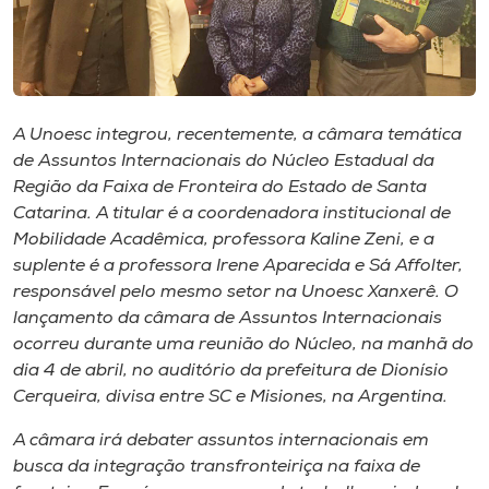
Museu
Unoesc
Store
A Unoesc integrou, recentemente, a câmara temática
de Assuntos Internacionais do Núcleo Estadual da
Região da Faixa de Fronteira do Estado de Santa
Selecione
Catarina. A titular é a coordenadora institucional de
o idioma
Mobilidade Acadêmica, professora Kaline Zeni, e a
suplente é a professora Irene Aparecida e Sá Affolter,
responsável pelo mesmo setor na Unoesc Xanxerê. O
lançamento da câmara de Assuntos Internacionais
A+
ocorreu durante uma reunião do Núcleo, na manhã do
A-
dia 4 de abril, no auditório da prefeitura de Dionísio
Cerqueira, divisa entre SC e Misiones, na Argentina.
A câmara irá debater assuntos internacionais em
busca da integração transfronteiriça na faixa de