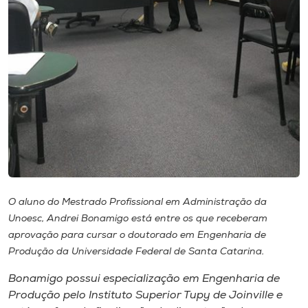
Museu
Unoesc
Store
Selecione
o idioma
A+
O aluno do Mestrado Profissional em Administração da
A-
Unoesc, Andrei Bonamigo está entre os que receberam
aprovação para cursar o doutorado em Engenharia de
Produção da Universidade Federal de Santa Catarina.
Bonamigo possui especialização em Engenharia de
Produção pelo Instituto Superior Tupy de Joinville e