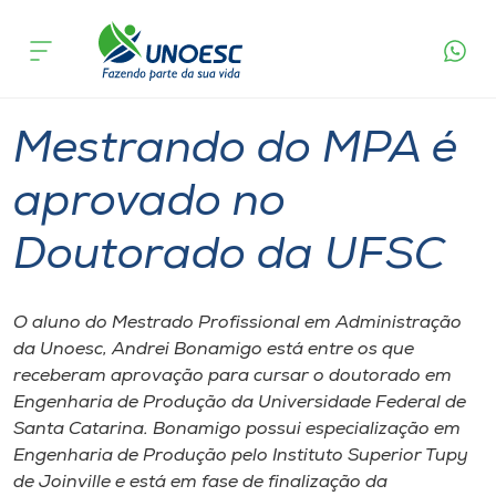
Página
O que
Mestrando do MPA é aprovado no
inicial
acontece
Doutorado da UFSC
Cursos
Graduação
Mestrado
Chapecó
Onde estamos
Mestrando do MPA é
Pesquisa
aprovado no
Doutorado da UFSC
Atendimento ao Estudante
Portal de Ensino
O aluno do Mestrado Profissional em Administração
da Unoesc, Andrei Bonamigo está entre os que
receberam aprovação para cursar o doutorado em
A
Engenharia de Produção da Universidade Federal de
Unoesc
Santa Catarina. Bonamigo possui especialização em
Engenharia de Produção pelo Instituto Superior Tupy
Internacionalização
de Joinville e está em fase de finalização da