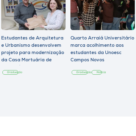
Estudantes de Arquitetura
Quarto Arraiá Universitário
e Urbanismo desenvolvem
marca acolhimento aos
projeto para modernização
estudantes da Unoesc
da Casa Mortuária de
Campos Novos
Tangará
Graduação
Graduação
Notícia