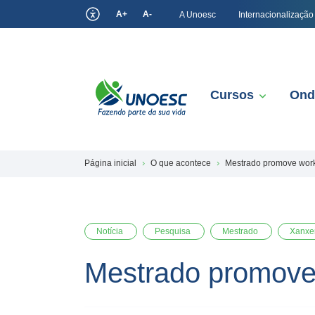
A+
A-
A Unoesc
Internacionalização
Cursos
Ond
Página inicial
O que acontece
Mestrado promove work
Notícia
Pesquisa
Mestrado
Xanxe
Mestrado promove 