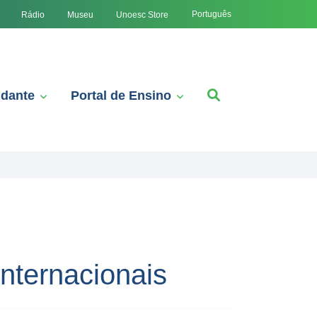
Português
Rádio
Museu
Unoesc Store
udante
Portal de Ensino
nternacionais