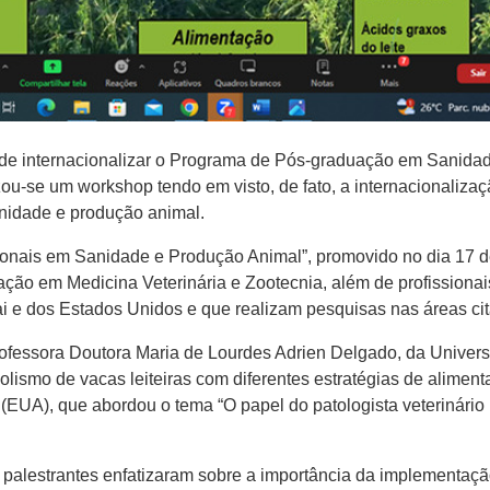
 de internacionalizar o Programa de Pós-graduação em Sanid
zou-se um workshop tendo em visto, de fato, a internacionaliz
anidade e produção animal.
cionais em Sanidade e Produção Animal”, promovido no dia 17
ção em Medicina Veterinária e Zootecnia, além de profissionai
i e dos Estados Unidos e que realizam pesquisas nas áreas ci
fessora Doutora Maria de Lourdes Adrien Delgado, da Univer
lismo de vacas leiteiras com diferentes estratégias de aliment
 (EUA), que abordou o tema “O papel do patologista veterinári
 palestrantes enfatizaram sobre a importância da implementaç