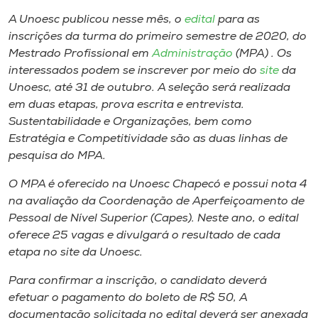
Museu
A Unoesc publicou nesse mês, o
edital
para as
inscrições da turma do primeiro semestre de 2020, do
Unoesc
Mestrado Profissional em
Administração
(MPA) . Os
Store
interessados podem se inscrever por meio do
site
da
Unoesc, até 31 de outubro. A seleção será realizada
em duas etapas, prova escrita e entrevista.
Sustentabilidade e Organizações, bem como
Selecione
Estratégia e Competitividade são as duas linhas de
o idioma
pesquisa do MPA.
O MPA é oferecido na Unoesc Chapecó e possui nota 4
na avaliação da Coordenação de Aperfeiçoamento de
A+
Pessoal de Nível Superior (Capes). Neste ano, o edital
A-
oferece 25 vagas e divulgará o resultado de cada
etapa no site da Unoesc.
Para confirmar a inscrição, o candidato deverá
efetuar o pagamento do boleto de R$ 50, A
documentação solicitada no edital deverá ser anexada