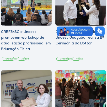
CREF3/SC e Unoesc
Curso de Psicologia da
promovem workshop de
Unoesc Joaçaba realiza 2ª
atualização profissional em
Cerimônia do Botton
Educação Física
Graduação
Notícia
Graduação
Notícia