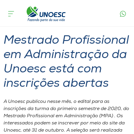
Página
O que
Mestrado Profissional em Administração da
inicial
acontece
Unoesc está com inscrições abertas
Cursos
Graduação
Mestrado
Chapecó
Onde estamos
Mestrado Profissional
Pesquisa
em Administração da
Unoesc está com
Atendimento ao Estudante
inscrições abertas
Portal de Ensino
A Unoesc publicou nesse mês, o edital para as
A
inscrições da turma do primeiro semestre de 2020, do
Unoesc
Mestrado Profissional em Administração (MPA) . Os
interessados podem se inscrever por meio do site da
Internacionalização
Unoesc, até 31 de outubro. A seleção será realizada