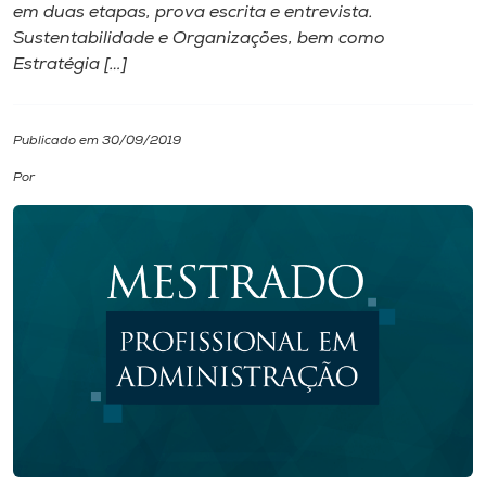
em duas etapas, prova escrita e entrevista.
Sustentabilidade e Organizações, bem como
I.nova
Estratégia […]
Diplomados
Publicado em 30/09/2019
Cultura
Por
CPA
Biblioteca
Editora
Rádio