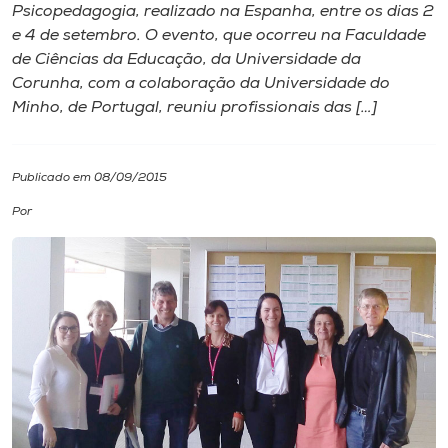
Psicopedagogia, realizado na Espanha, entre os dias 2
e 4 de setembro. O evento, que ocorreu na Faculdade
I.nova
de Ciências da Educação, da Universidade da
Corunha, com a colaboração da Universidade do
Diplomados
Minho, de Portugal, reuniu profissionais das […]
Cultura
Publicado em 08/09/2015
Por
CPA
Biblioteca
Editora
Rádio