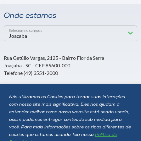
Onde estamos
Selecione o campus
Rua Getúlio Vargas, 2125 - Bairro Flor da Serra
Joaçaba - SC - CEP 89600-000
Telefone (49) 3551-2000
Siga a Unoesc
Nós utilizamos os Cookies para tornar suas interações
com nosso site mais significativa. Eles nos ajudam a
entender melhor como nosso website está sendo usado,
assim podemos entregar conteúdo sob medida para
você. Para mais informações sobre os tipos diferentes de
cookies que estamos usando, leia nossa
Política de