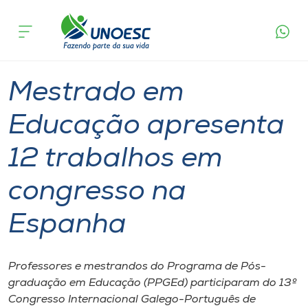
Página
O que
Mestrado em Educação apresenta 12
inicial
acontece
trabalhos em congresso na Espanha
Cursos
Graduação
Mestrado
Joaçaba
Onde estamos
Mestrado em
Pesquisa
Educação apresenta
12 trabalhos em
Atendimento ao Estudante
congresso na
Portal de Ensino
Espanha
A
Unoesc
Professores e mestrandos do Programa de Pós-
graduação em Educação (PPGEd) participaram do 13º
Internacionalização
Congresso Internacional Galego-Português de