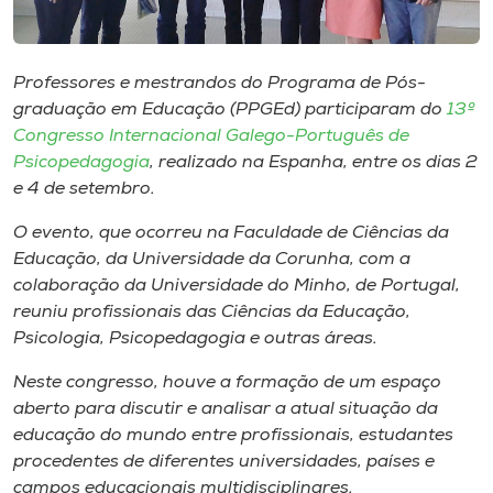
Museu
Unoesc
Professores e mestrandos do Programa de Pós-
Store
graduação em Educação (PPGEd) participaram do
13º
Congresso Internacional Galego-Português de
Psicopedagogia
, realizado na Espanha, entre os dias 2
e 4 de setembro.
Selecione
o idioma
O evento, que ocorreu na Faculdade de Ciências da
Educação, da Universidade da Corunha, com a
colaboração da Universidade do Minho, de Portugal,
reuniu profissionais das Ciências da Educação,
A+
Psicologia, Psicopedagogia e outras áreas.
A-
Neste congresso, houve a formação de um espaço
aberto para discutir e analisar a atual situação da
educação do mundo entre profissionais, estudantes
procedentes de diferentes universidades, países e
campos educacionais multidisciplinares.