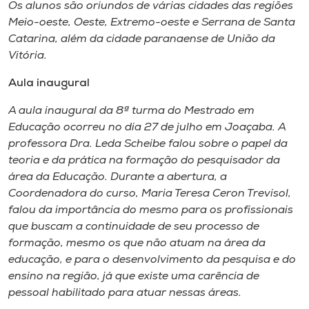
Museu
Os alunos são oriundos de várias cidades das regiões
Meio-oeste, Oeste, Extremo-oeste e Serrana de Santa
Catarina, além da cidade paranaense de União da
Unoesc
Vitória.
Store
Aula inaugural
A aula inaugural da 8ª turma do Mestrado em
Educação ocorreu no dia 27 de julho em Joaçaba. A
Selecione
o idioma
professora Dra. Leda Scheibe falou sobre o papel da
teoria e da prática na formação do pesquisador da
área da Educação. Durante a abertura, a
Coordenadora do curso, Maria Teresa Ceron Trevisol,
A+
falou da importância do mesmo para os profissionais
A-
que buscam a continuidade de seu processo de
formação, mesmo os que não atuam na área da
educação, e para o desenvolvimento da pesquisa e do
ensino na região, já que existe uma carência de
pessoal habilitado para atuar nessas áreas.