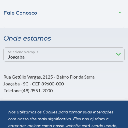
Fale Conosco
Onde estamos
Selecione o campus
Rua Getúlio Vargas, 2125 - Bairro Flor da Serra
Joaçaba - SC - CEP 89600-000
Telefone (49) 3551-2000
Siga a Unoesc
Nós utilizamos os Cookies para tornar suas interações
com nosso site mais significativa. Eles nos ajudam a
entender melhor como nosso website está sendo usado,