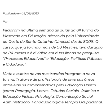
I.nova
Publicado em 18/08/2010
Por
Diplomados
Iniciaram na última semana as aulas da 8ª turma do
Mestrado em Educação, oferecido pela Universidade
Cultura
do Oeste de Santa Catarina (Unoesc) desde 2002. O
curso, que já formou mais de 90 Mestres, tem duração
CPA
de 24 meses e é dividido em duas linhas de pesquisa:
“Processos Educativos” e “Educação, Políticas Públicas
e Cidadania”.
Biblioteca
Vinte e quatro novos mestrandos integram a nova
turma. Trata-se de profissionais de diversas áreas,
Editora
entre elas as compreendidas pela Educação Básica
(como Pedagogia, Letras, Estudos Sociais, Química e
Rádio
Educação Física), Psicologia, Comunicação Social,
Administração, Fonoaudiologia e Terapia Ocupacional.