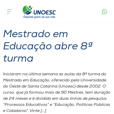
Página
O que
Mestrado em Educação abre 8ª
inicial
acontece
turma
Cursos
Graduação
Onde estamos
Mestrado em
Pesquisa
Educação abre 8ª
turma
Atendimento ao Estudante
Portal de Ensino
Iniciaram na última semana as aulas da 8ª turma do
Mestrado em Educação, oferecido pela Universidade
do Oeste de Santa Catarina (Unoesc) desde 2002. O
A
curso, que já formou mais de 90 Mestres, tem duração
Unoesc
de 24 meses e é dividido em duas linhas de pesquisa:
“Processos Educativos” e “Educação, Políticas Públicas
Internacionalização
e Cidadania”. Vinte […]