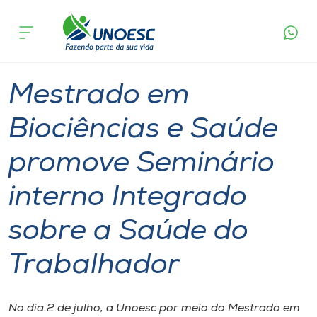
Página
O que
Mestrado em Biociências e Saúde promove
inicial
acontece
Seminário interno Integrado sobre a Saúde do
Cursos
Trabalhador
Seminário
Graduação
Joaçaba
Onde estamos
Mestrado em
Pesquisa
Biociências e Saúde
promove Seminário
Atendimento ao Estudante
interno Integrado
Portal de Ensino
sobre a Saúde do
A
Trabalhador
Unoesc
Internacionalização
No dia 2 de julho, a Unoesc por meio do Mestrado em