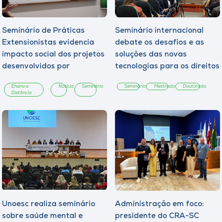
Seminário de Práticas
Seminário internacional
Extensionistas evidencia
debate os desafios e as
impacto social dos projetos
soluções das novas
desenvolvidos por
tecnologias para os direitos
estudantes da Unoesc On-
fundamentais
Ensino a
Notícia
Seminário
Seminário
Mestrado
Doutorado
line
Distância
Unoesc realiza seminário
Administração em foco:
sobre saúde mental e
presidente do CRA-SC