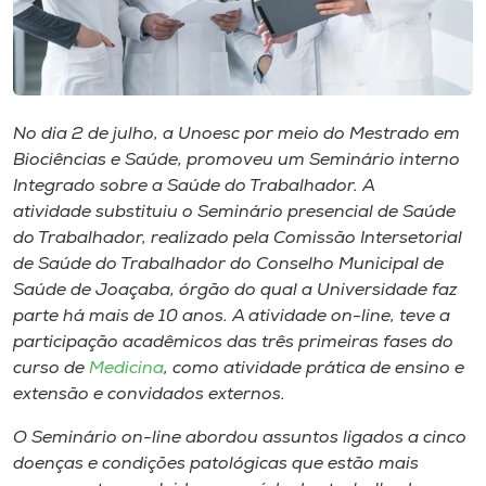
Museu
Unoesc
Store
No dia 2 de julho, a Unoesc por meio do Mestrado em
Biociências e Saúde, promoveu um Seminário interno
Integrado sobre a Saúde do Trabalhador. A
Selecione
atividade substituiu o Seminário presencial de Saúde
o idioma
do Trabalhador, realizado pela Comissão Intersetorial
de Saúde do Trabalhador do Conselho Municipal de
Saúde de Joaçaba, órgão do qual a Universidade faz
parte há mais de 10 anos. A atividade on-line, teve a
A+
participação acadêmicos das três primeiras fases do
A-
curso de
Medicina
, como atividade prática de ensino e
extensão e convidados externos.
O Seminário on-line abordou assuntos ligados a cinco
doenças e condições patológicas que estão mais