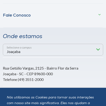
Fale Conosco
Onde estamos
Selecione o campus
Rua Getúlio Vargas, 2125 - Bairro Flor da Serra
Joaçaba - SC - CEP 89600-000
Telefone (49) 3551-2000
Siga a Unoesc
Nós utilizamos os Cookies para tornar suas interações
com nosso site mais significativa. Eles nos ajudam a