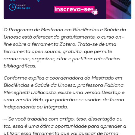
Museu
Unoesc
Store
O Programa de Mestrado em Biociências e Saúde da
Unoesc está oferecendo gratuitamente, o curso on-
line sobre a ferramenta Zotero. Trata-se de uma
ferramenta open source, gratuita, que permite
Selecione
armazenar, organizar, citar e partilhar referências
o idioma
bibliográficas.
Conforme explica a coordenadora do Mestrado em
Biociências e Saúde da Unoesc, professora Fabiana
A+
Meneghetti Dallacosta, existe uma versão Desktop e
A-
uma versão Web, que poderão ser usadas de forma
independente ou integrada.
— Se você trabalha com artigo, tese, dissertação ou
tcc, essa é uma ótima oportunidade para aprender a
utilizar essa ferramenta que vai auxiliar de forma