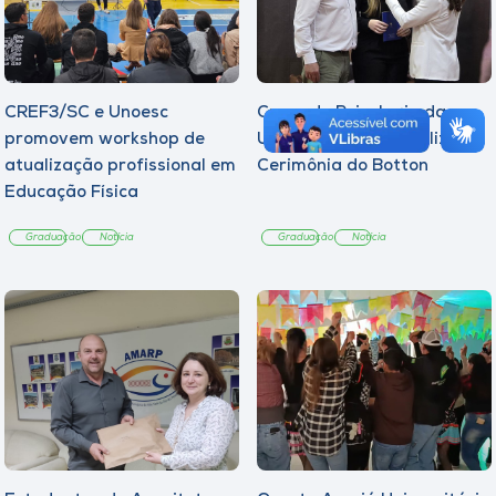
CREF3/SC e Unoesc
Curso de Psicologia da
promovem workshop de
Unoesc Joaçaba realiza 2ª
atualização profissional em
Cerimônia do Botton
Educação Física
Graduação
Notícia
Graduação
Notícia