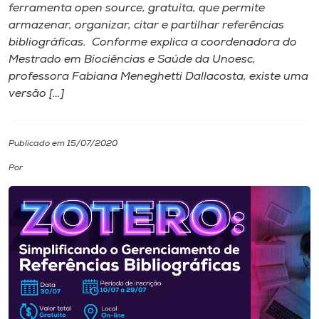
ferramenta open source, gratuita, que permite
armazenar, organizar, citar e partilhar referências
I.nova
bibliográficas. Conforme explica a coordenadora do
Mestrado em Biociências e Saúde da Unoesc,
Diplomados
professora Fabiana Meneghetti Dallacosta, existe uma
versão […]
Cultura
Publicado em 15/07/2020
CPA
Por
Biblioteca
Editora
Rádio