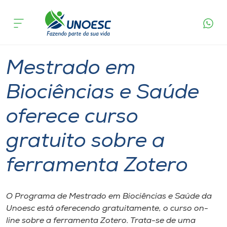
Página
O que
Mestrado em Biociências e Saúde oferece curso
inicial
acontece
gratuito sobre a ferramenta Zotero
Cursos
Graduação
Geral
Joaçaba
Onde estamos
Mestrado em
Pesquisa
Biociências e Saúde
oferece curso
Atendimento ao Estudante
gratuito sobre a
Portal de Ensino
ferramenta Zotero
A
Unoesc
O Programa de Mestrado em Biociências e Saúde da
Unoesc está oferecendo gratuitamente, o curso on-
Internacionalização
line sobre a ferramenta Zotero. Trata-se de uma