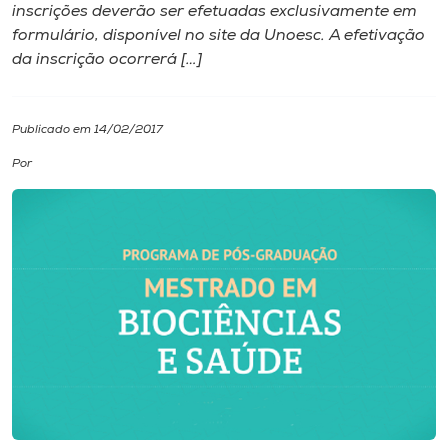
inscrições deverão ser efetuadas exclusivamente em
formulário, disponível no site da Unoesc. A efetivação
I.nova
da inscrição ocorrerá […]
Diplomados
Publicado em 14/02/2017
Cultura
Por
CPA
Biblioteca
Editora
Rádio