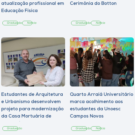
atualização profissional em
Cerimônia do Botton
Educação Física
Graduação
Notícia
Graduação
Notícia
Estudantes de Arquitetura
Quarto Arraiá Universitário
e Urbanismo desenvolvem
marca acolhimento aos
projeto para modernização
estudantes da Unoesc
da Casa Mortuária de
Campos Novos
Tangará
Graduação
Graduação
Notícia