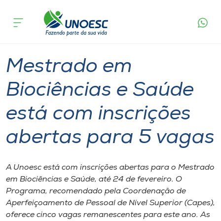
Página
O que
Mestrado em Biociências e Saúde está com
inicial
acontece
inscrições abertas para 5 vagas
Cursos
Graduação
Mestrado
Joaçaba
Onde estamos
Mestrado em
Pesquisa
Biociências e Saúde
está com inscrições
Atendimento ao Estudante
abertas para 5 vagas
Portal de Ensino
A Unoesc está com inscrições abertas para o Mestrado
A
em Biociências e Saúde, até 24 de fevereiro. O
Unoesc
Programa, recomendado pela Coordenação de
Aperfeiçoamento de Pessoal de Nível Superior (Capes),
Internacionalização
oferece cinco vagas remanescentes para este ano. As