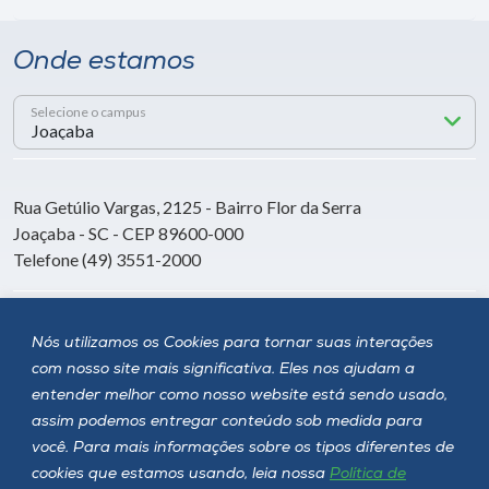
Onde estamos
Selecione o campus
Rua Getúlio Vargas, 2125 - Bairro Flor da Serra
Joaçaba - SC - CEP 89600-000
Telefone (49) 3551-2000
Siga a Unoesc
Nós utilizamos os Cookies para tornar suas interações
com nosso site mais significativa. Eles nos ajudam a
entender melhor como nosso website está sendo usado,
assim podemos entregar conteúdo sob medida para
você. Para mais informações sobre os tipos diferentes de
cookies que estamos usando, leia nossa
Política de