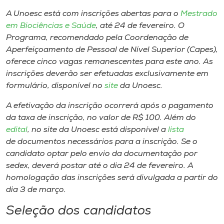
Museu
A Unoesc está com inscrições abertas para o
Mestrado
em Biociências e Saúde
, até 24 de fevereiro. O
Unoesc
Programa, recomendado pela Coordenação de
Store
Aperfeiçoamento de Pessoal de Nível Superior (Capes),
oferece cinco vagas remanescentes para este ano. As
inscrições deverão ser efetuadas exclusivamente em
formulário, disponível no
site
da Unoesc.
Selecione
o idioma
A efetivação da inscrição ocorrerá após o pagamento
da taxa de inscrição, no valor de R$ 100. Além do
edital
, no site da Unoesc está disponível a
lista
de documentos necessários para a inscrição. Se o
A+
candidato optar pelo envio da documentação por
A-
sedex, deverá postar até o dia 24 de fevereiro. A
homologação das inscrições será divulgada a partir do
dia 3 de março.
Seleção dos candidatos