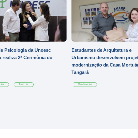
e Psicologia da Unoesc
Estudantes de Arquitetura e
 realiza 2ª Cerimônia do
Urbanismo desenvolvem projet
modernização da Casa Mortuár
Tangará
ção
Notícia
Graduação