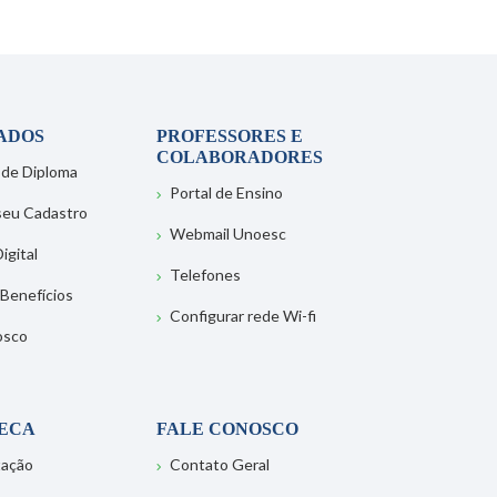
ADOS
PROFESSORES E
COLABORADORES
 de Diploma
Portal de Ensino
 seu Cadastro
Webmail Unoesc
igital
Telefones
 Benefícios
Configurar rede Wi-fi
osco
TECA
FALE CONOSCO
tação
Contato Geral