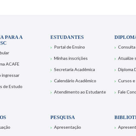
A PARA A
ESTUDANTES
DIPLOM
SC
Portal de Ensino
Consulta
bular
Minhas inscrições
Atualize
ema ACAFE
Secretaria Acadêmica
Diploma D
 ingressar
Calendário Acadêmico
Cursos e
s de Estudo
Atendimento ao Estudante
Fale Con
OS
PESQUISA
BIBLIO
uação
Apresentação
Apresen