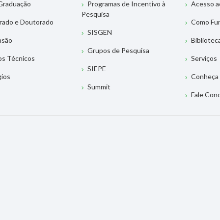
Graduação
Programas de Incentivo à
Acesso a
Pesquisa
rado e Doutorado
Como Fu
SISGEN
nsão
Bibliotec
Grupos de Pesquisa
os Técnicos
Serviços
SIEPE
gios
Conheça 
Summit
Fale Con