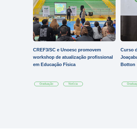
CREF3/SC e Unoesc promovem
Curso d
workshop de atualização profissional
Joaçaba
em Educação Física
Botton
Graduação
Notícia
Gradua