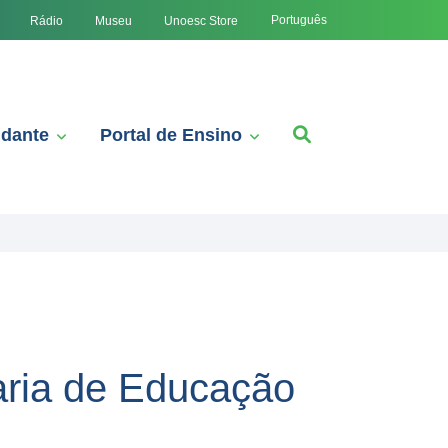
Português
Rádio
Museu
Unoesc Store
udante
Portal de Ensino
aria de Educação