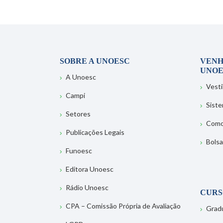
SOBRE A UNOESC
VENH
UNOE
A Unoesc
Vesti
Campi
Sist
Setores
Como
Publicações Legais
Bolsa
Funoesc
Editora Unoesc
Rádio Unoesc
CURS
CPA – Comissão Própria de Avaliação
Grad