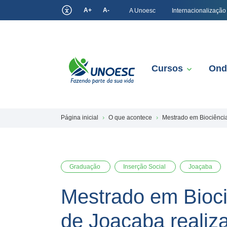
A+
A-
A Unoesc
Internacionalização
Cursos
Ond
Página inicial
O que acontece
Mestrado em Biociênci
Graduação
Inserção Social
Joaçaba
Mestrado em Bioci
de Joaçaba realiz