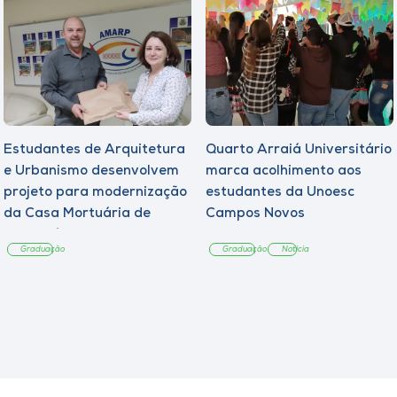
Estudantes de Arquitetura
Quarto Arraiá Universitário
e Urbanismo desenvolvem
marca acolhimento aos
projeto para modernização
estudantes da Unoesc
da Casa Mortuária de
Campos Novos
Tangará
Graduação
Graduação
Notícia