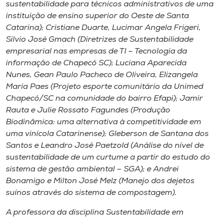
Museu
sustentabilidade para técnicos administrativos de uma
instituição de ensino superior do Oeste de Santa
Catarina); Cristiane Duarte, Lucimar Angela Frigeri,
Unoesc
Silvio José Gmach (Diretrizes de Sustentabilidade
Store
empresarial nas empresas de TI – Tecnologia da
informação de Chapecó SC); Luciana Aparecida
Nunes, Gean Paulo Pacheco de Oliveira, Elizangela
Maria Paes (Projeto esporte comunitário da Unimed
Selecione
Chapecó/SC na comunidade do bairro Efapi); Jamir
o idioma
Rauta e Julie Rossato Fagundes (Produção
Biodinâmica: uma alternativa à competitividade em
uma vinícola Catarinense); Gleberson de Santana dos
A+
Santos e Leandro José Paetzold (Análise do nível de
A-
sustentabilidade de um curtume a partir do estudo do
sistema de gestão ambiental – SGA); e Andrei
Bonamigo e Milton José Melz (Manejo dos dejetos
suínos através do sistema de compostagem).
A professora da disciplina Sustentabilidade em