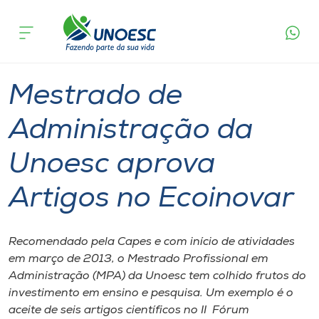
Página
O que
Mestrado de Administração da Unoesc
inicial
acontece
aprova Artigos no Ecoinovar
Cursos
Graduação
Chapecó
Onde estamos
Mestrado de
Pesquisa
Administração da
Unoesc aprova
Atendimento ao Estudante
Artigos no Ecoinovar
Portal de Ensino
Recomendado pela Capes e com início de atividades
A
em março de 2013, o Mestrado Profissional em
Unoesc
Administração (MPA) da Unoesc tem colhido frutos do
investimento em ensino e pesquisa. Um exemplo é o
Internacionalização
aceite de seis artigos científicos no II Fórum