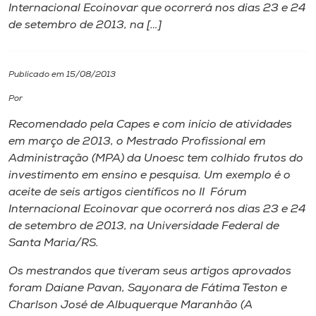
Internacional Ecoinovar que ocorrerá nos dias 23 e 24
de setembro de 2013, na […]
I.nova
Diplomados
Publicado em 15/08/2013
Por
Cultura
Recomendado pela Capes e com início de atividades
em março de 2013, o Mestrado Profissional em
CPA
Administração (MPA) da Unoesc tem colhido frutos do
investimento em ensino e pesquisa. Um exemplo é o
aceite de seis artigos científicos no II Fórum
Biblioteca
Internacional Ecoinovar que ocorrerá nos dias 23 e 24
de setembro de 2013, na Universidade Federal de
Editora
Santa Maria/RS.
Os mestrandos que tiveram seus artigos aprovados
Rádio
foram Daiane Pavan, Sayonara de Fátima Teston e
Charlson José de Albuquerque Maranhão (A