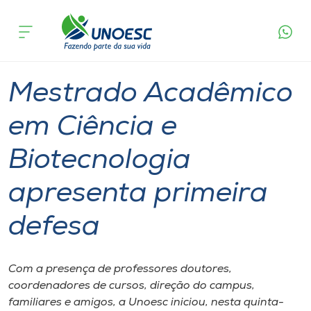
Página
O que
Mestrado Acadêmico em Ciência e
inicial
acontece
Biotecnologia apresenta primeira defesa
Cursos
Graduação
Mestrado
Videira
Onde estamos
Mestrado Acadêmico
Pesquisa
em Ciência e
Biotecnologia
Atendimento ao Estudante
apresenta primeira
Portal de Ensino
defesa
A
Unoesc
Com a presença de professores doutores,
coordenadores de cursos, direção do campus,
Internacionalização
familiares e amigos, a Unoesc iniciou, nesta quinta-