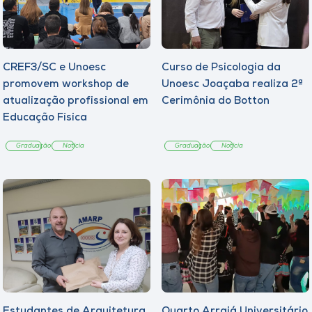
CREF3/SC e Unoesc
Curso de Psicologia da
promovem workshop de
Unoesc Joaçaba realiza 2ª
atualização profissional em
Cerimônia do Botton
Educação Física
Graduação
Notícia
Graduação
Notícia
Estudantes de Arquitetura
Quarto Arraiá Universitário