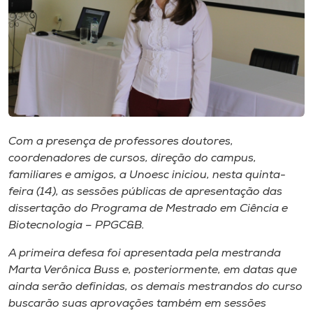
Museu
Unoesc
Store
Selecione
Com a presença de professores doutores,
o idioma
coordenadores de cursos, direção do campus,
familiares e amigos, a Unoesc iniciou, nesta quinta-
feira (14), as sessões públicas de apresentação das
A+
dissertação do Programa de Mestrado em Ciência e
A-
Biotecnologia – PPGC&B.
A primeira defesa foi apresentada pela mestranda
Marta Verônica Buss e, posteriormente, em datas que
ainda serão definidas, os demais mestrandos do curso
buscarão suas aprovações também em sessões