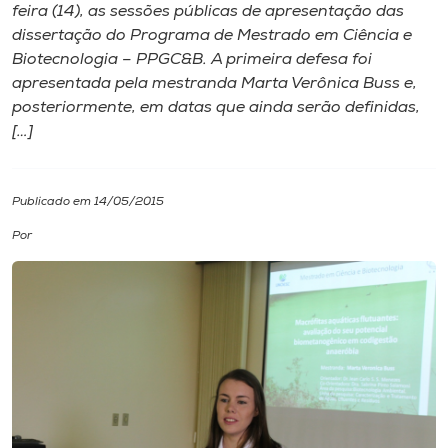
feira (14), as sessões públicas de apresentação das
dissertação do Programa de Mestrado em Ciência e
I.nova
Biotecnologia – PPGC&B. A primeira defesa foi
apresentada pela mestranda Marta Verônica Buss e,
Diplomados
posteriormente, em datas que ainda serão definidas,
[…]
Cultura
Publicado em 14/05/2015
CPA
Por
Biblioteca
Editora
Rádio