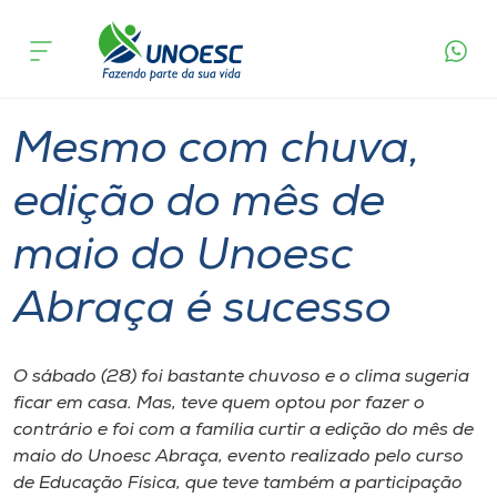
Página
O que
Mesmo com chuva, edição do mês de maio do
inicial
acontece
Unoesc Abraça é sucesso
Cursos
Graduação
Inserção Social
Joaçaba
Onde estamos
Mesmo com chuva,
Pesquisa
edição do mês de
maio do Unoesc
Atendimento ao Estudante
Abraça é sucesso
Portal de Ensino
O sábado (28) foi bastante chuvoso e o clima sugeria
A
ficar em casa. Mas, teve quem optou por fazer o
Unoesc
contrário e foi com a família curtir a edição do mês de
maio do Unoesc Abraça, evento realizado pelo curso
Internacionalização
de Educação Física, que teve também a participação