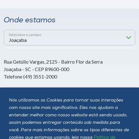
Onde estamos
Selecione o campus
Rua Getúlio Vargas, 2125 - Bairro Flor da Serra
Joaçaba - SC - CEP 89600-000
Telefone (49) 3551-2000
Siga a Unoesc
Nós utilizamos os Cookies para tornar suas interações
com nosso site mais significativa. Eles nos ajudam a
entender melhor como nosso website está sendo usado,
assim podemos entregar conteúdo sob medida para
você. Para mais informações sobre os tipos diferentes de
cookies que estamos usando, leia nossa
Política de