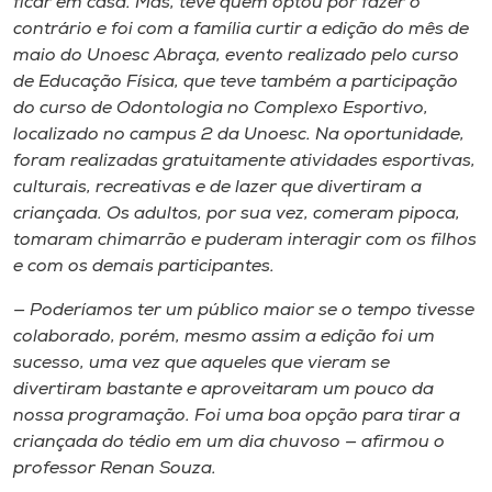
ficar em casa. Mas, teve quem optou por fazer o
Museu
contrário e foi com a família curtir a edição do mês de
maio do Unoesc Abraça, evento realizado pelo curso
Unoesc
de Educação Física, que teve também a participação
Store
do curso de Odontologia no Complexo Esportivo,
localizado no campus 2 da Unoesc. Na oportunidade,
foram realizadas gratuitamente atividades esportivas,
culturais, recreativas e de lazer que divertiram a
Selecione
criançada. Os adultos, por sua vez, comeram pipoca,
o idioma
tomaram chimarrão e puderam interagir com os filhos
e com os demais participantes.
— Poderíamos ter um público maior se o tempo tivesse
A+
colaborado, porém, mesmo assim a edição foi um
A-
sucesso, uma vez que aqueles que vieram se
divertiram bastante e aproveitaram um pouco da
nossa programação. Foi uma boa opção para tirar a
criançada do tédio em um dia chuvoso — afirmou o
professor Renan Souza.