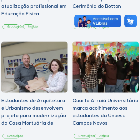
atualização profissional em
Cerimônia do Botton
Educação Física
Graduação
Notícia
Graduação
Notícia
Estudantes de Arquitetura
Quarto Arraiá Universitário
e Urbanismo desenvolvem
marca acolhimento aos
projeto para modernização
estudantes da Unoesc
da Casa Mortuária de
Campos Novos
Tangará
Graduação
Graduação
Notícia