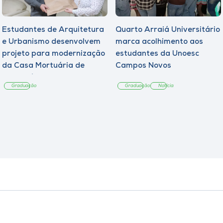
Estudantes de Arquitetura
Quarto Arraiá Universitário
e Urbanismo desenvolvem
marca acolhimento aos
projeto para modernização
estudantes da Unoesc
da Casa Mortuária de
Campos Novos
Tangará
Graduação
Graduação
Notícia