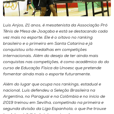
Museu
Unoesc
Store
Luis Anjos, 21 anos, é mesatenista da Associação Pró
Tênis de Mesa de Joaçaba e está se destacando cada
vez mais no esporte. Ele é o oitavo no ranking
brasileiro e o primeiro em Santa Catarina e já
Selecione
conquistou oito medalhas em competições
o idioma
internacionais. Além do desejo de ter ainda mais
conquistas nas competições, é como acadêmico do do
curso de Educação Física da Unoesc que pretende
fomentar ainda mais o esporte futuramente.
A+
A-
Além do lugar que ocupa nos rankings, estadual e
nacional, Luís defendeu a Seleção Brasileira na
Argentina, no Paraguai e na Colômbia e no início de
2019 treinou em Sevilha, competindo na primeira e
segunda divisão da Liga Espanhola, o que lhe trouxe