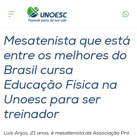
Página
O que
Mesatenista que está entre os melhores do
inicial
acontece
Brasil cursa Educação Física na Unoesc para ser
Cursos
treinador
Graduação
Joaçaba
Onde estamos
Mesatenista que está
Pesquisa
entre os melhores do
Brasil cursa
Atendimento ao Estudante
Educação Física na
Portal de Ensino
Unoesc para ser
A
treinador
Unoesc
Internacionalização
Luis Anjos, 21 anos, é mesatenista da Associação Pró