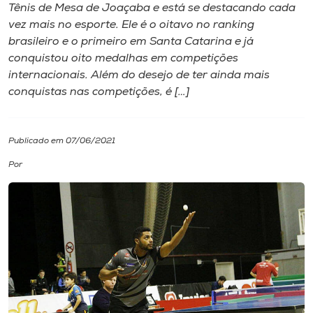
Tênis de Mesa de Joaçaba e está se destacando cada
vez mais no esporte. Ele é o oitavo no ranking
I.nova
brasileiro e o primeiro em Santa Catarina e já
conquistou oito medalhas em competições
Diplomados
internacionais. Além do desejo de ter ainda mais
conquistas nas competições, é […]
Cultura
Publicado em 07/06/2021
CPA
Por
Biblioteca
Editora
Rádio