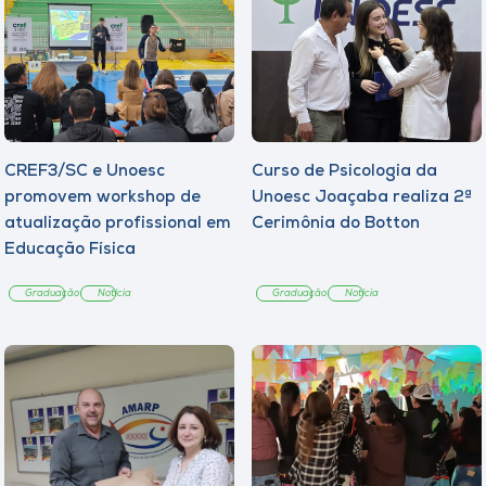
CREF3/SC e Unoesc
Curso de Psicologia da
promovem workshop de
Unoesc Joaçaba realiza 2ª
atualização profissional em
Cerimônia do Botton
Educação Física
Graduação
Notícia
Graduação
Notícia