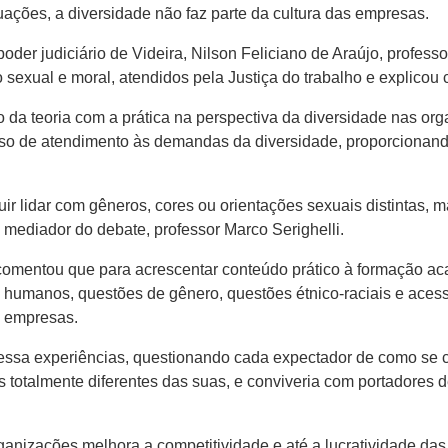
tuações, a diversidade não faz parte da cultura das empresas.
poder judiciário de Videira, Nilson Feliciano de Araújo, profess
 sexual e moral, atendidos pela Justiça do trabalho e explico
a teoria com a prática na perspectiva da diversidade nas orga
sso de atendimento às demandas da diversidade, proporcionand
 lidar com gêneros, cores ou orientações sexuais distintas, mas
o mediador do debate, professor Marco Serighelli.
, comentou que para acrescentar conteúdo prático à formação ac
 humanos, questões de gênero, questões étnico-raciais e acessi
s empresas.
e essa experiências, questionando cada expectador de como se
 totalmente diferentes das suas, e conviveria com portadores de
nizações melhora a competitividade e até a lucratividade das 