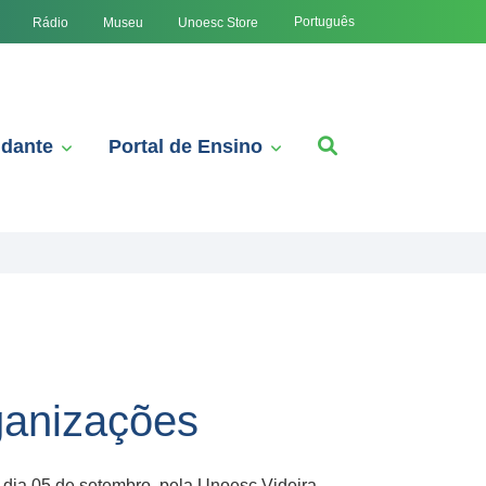
Português
Rádio
Museu
Unoesc Store
udante
Portal de Ensino
ganizações
 dia 05 de setembro, pela Unoesc Videira,