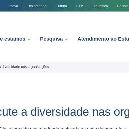
I.nova
Diplomados
Cultura
CPA
Biblioteca
Editora
e estamos
Pesquisa
Atendimento ao Est
a diversidade nas organizações
ute a diversidade nas or
foi o tema de mesa redonda realizada na noite de quinta-feira,