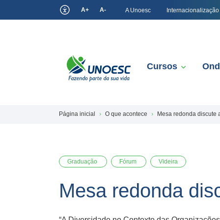
A+
A-
A Unoesc
Internacionalização
Cursos
Ond
Página inicial
O que acontece
Mesa redonda discute 
Graduação
Fórum
Videira
Mesa redonda disc
“A Diversidade no Contexto das Organizações” 