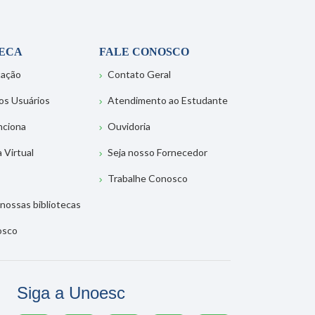
TECA
FALE CONOSCO
tação
Contato Geral
os Usuários
Atendimento ao Estudante
nciona
Ouvidoria
a Virtual
Seja nosso Fornecedor
Trabalhe Conosco
nossas bibliotecas
osco
Siga a Unoesc