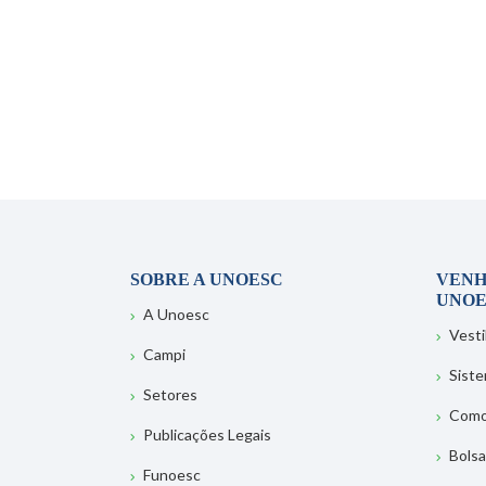
SOBRE A UNOESC
VENH
UNOE
A Unoesc
Vesti
Campi
Sist
Setores
Como
Publicações Legais
Bolsa
Funoesc