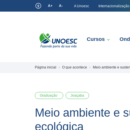
A+
A-
A Unoesc
Internacionalização
Cursos
Ond
Página inicial
O que acontece
Meio ambiente e suste
Graduação
Joaçaba
Meio ambiente e s
ecológica