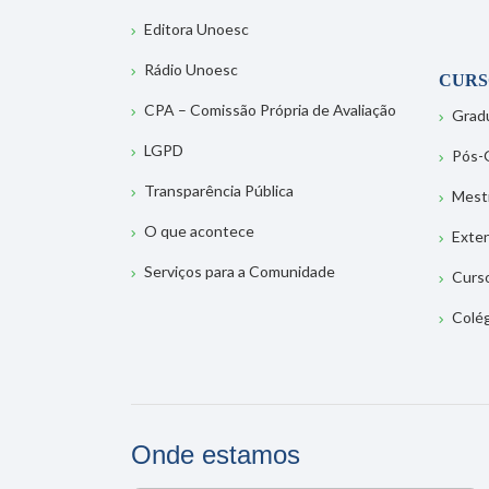
Editora Unoesc
Rádio Unoesc
CURS
CPA – Comissão Própria de Avaliação
Grad
LGPD
Pós-
Transparência Pública
Mest
O que acontece
Exte
Serviços para a Comunidade
Curs
Colé
Onde estamos