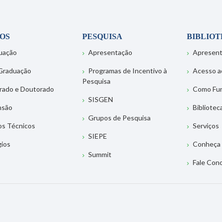
OS
PESQUISA
BIBLIO
uação
Apresentação
Apresen
Graduação
Programas de Incentivo à
Acesso a
Pesquisa
rado e Doutorado
Como Fu
SISGEN
nsão
Bibliotec
Grupos de Pesquisa
os Técnicos
Serviços
SIEPE
gios
Conheça 
Summit
Fale Con