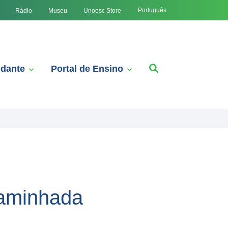
Português
Rádio
Museu
Unoesc Store
udante
Portal de Ensino
caminhada