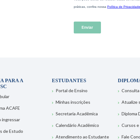
A PARA A
ESTUDANTES
DIPLOM
SC
Portal de Ensino
Consulta
bular
Minhas inscrições
Atualize
ema ACAFE
Secretaria Acadêmica
Diploma D
 ingressar
Calendário Acadêmico
Cursos e
s de Estudo
Atendimento ao Estudante
Fale Con