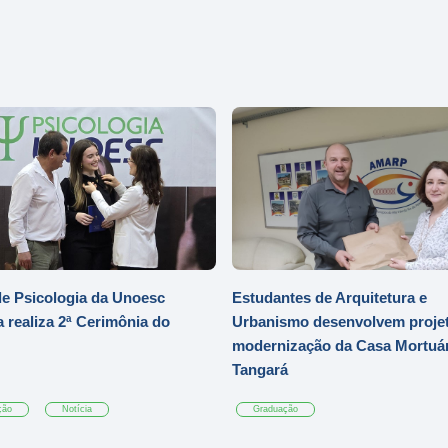
e Psicologia da Unoesc
Estudantes de Arquitetura e
 realiza 2ª Cerimônia do
Urbanismo desenvolvem projet
modernização da Casa Mortuár
Tangará
ção
Notícia
Graduação