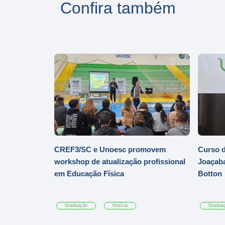
Confira também
CREF3/SC e Unoesc promovem
Curso d
workshop de atualização profissional
Joaçaba
em Educação Física
Botton
Graduação
Notícia
Gradua