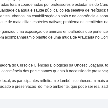
 paradas foram coordenadas por professores e estudantes do Cu
ualidade da água e saúde pública; coleta seletiva de resíduos; 
ntes urbanos, na estabilização do solo e na ocorrência e sobre
l e de mata ciliar; espécies nativas; problema de cemitérios n
rganizou uma exposição de animais empalhados que pertencem
ém acompanharam o plantio de uma muda de Araucária no Com
enadora do Curso de Ciências Biológicas da Unoesc Joaçaba, t
a consciência dos participantes quanto à necessidade preserva
local, os participantes refletiram e também conheceram mais 
uidado e preservação do meio ambiente, que pode ser realizad