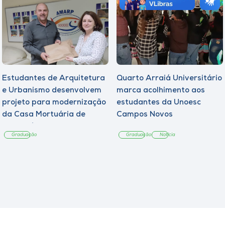
Estudantes de Arquitetura
Quarto Arraiá Universitário
e Urbanismo desenvolvem
marca acolhimento aos
projeto para modernização
estudantes da Unoesc
da Casa Mortuária de
Campos Novos
Tangará
Graduação
Graduação
Notícia