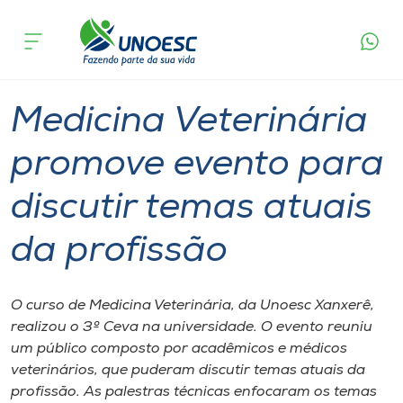
Página
O que
Medicina Veterinária promove evento para
inicial
acontece
discutir temas atuais da profissão
Cursos
Graduação
Xanxerê
Onde estamos
Medicina Veterinária
Pesquisa
promove evento para
discutir temas atuais
Atendimento ao Estudante
da profissão
Portal de Ensino
O curso de Medicina Veterinária, da Unoesc Xanxerê,
A
realizou o 3º Ceva na universidade. O evento reuniu
Unoesc
um público composto por acadêmicos e médicos
veterinários, que puderam discutir temas atuais da
Internacionalização
profissão. As palestras técnicas enfocaram os temas