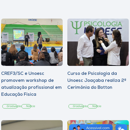
CREF3/SC e Unoesc
Curso de Psicologia da
promovem workshop de
Unoesc Joaçaba realiza 2ª
atualização profissional em
Cerimônia do Botton
Educação Física
Graduação
Notícia
Graduação
Notícia