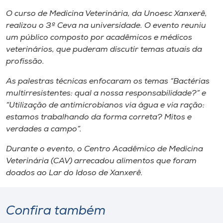
Museu
O curso de Medicina Veterinária, da Unoesc Xanxerê,
realizou o 3º Ceva na universidade. O evento reuniu
Unoesc
um público composto por acadêmicos e médicos
Store
veterinários, que puderam discutir temas atuais da
profissão.
As palestras técnicas enfocaram os temas “Bactérias
multirresistentes: qual a nossa responsabilidade?” e
Selecione
o idioma
“Utilização de antimicrobianos via água e via ração:
estamos trabalhando da forma correta? Mitos e
verdades a campo”.
A+
Durante o evento, o Centro Acadêmico de Medicina
A-
Veterinária (CAV) arrecadou alimentos que foram
doados ao Lar do Idoso de Xanxerê.
Confira também