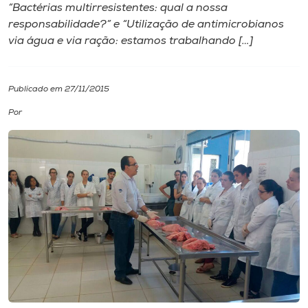
“Bactérias multirresistentes: qual a nossa
responsabilidade?” e “Utilização de antimicrobianos
I.nova
via água e via ração: estamos trabalhando […]
Diplomados
Publicado em 27/11/2015
Cultura
Por
CPA
Biblioteca
Editora
Rádio