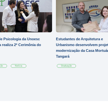
e Psicologia da Unoesc
Estudantes de Arquitetura e
 realiza 2ª Cerimônia do
Urbanismo desenvolvem projet
modernização da Casa Mortuár
Tangará
ção
Notícia
Graduação