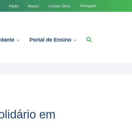
Português
Rádio
Museu
Unoesc Store
udante
Portal de Ensino
olidário em