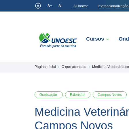
A+
A-
A Unoesc
Internacionalização
Cursos
Ond
Página inicial
O que acontece
Medicina Veterinária 
Graduação
Extensão
Campos Novos
Medicina Veterinár
Campos Novos