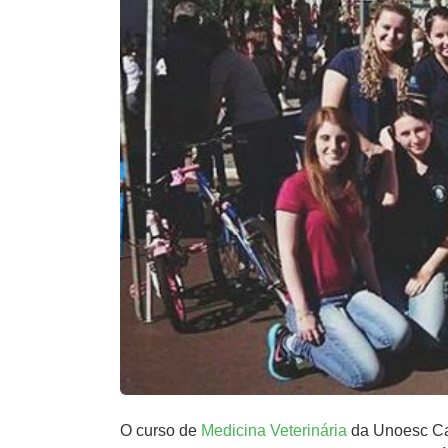
O curso de
Medicina Veterinária
da Unoesc Cam