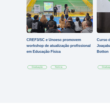
CREF3/SC e Unoesc promovem
Curso d
workshop de atualização profissional
Joaçaba
em Educação Física
Botton
Graduação
Notícia
Gradua