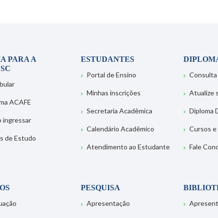
A PARA A
ESTUDANTES
DIPLOM
SC
Portal de Ensino
Consulta
bular
Minhas inscrições
Atualize
ema ACAFE
Secretaria Acadêmica
Diploma D
 ingressar
Calendário Acadêmico
Cursos e
s de Estudo
Atendimento ao Estudante
Fale Con
OS
PESQUISA
BIBLIO
uação
Apresentação
Apresen