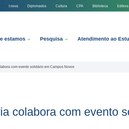
I.nova
Diplomados
Cultura
CPA
Biblioteca
Editora
e estamos
Pesquisa
Atendimento ao Est
colabora com evento solidário em Campos Novos
ia colabora com evento s