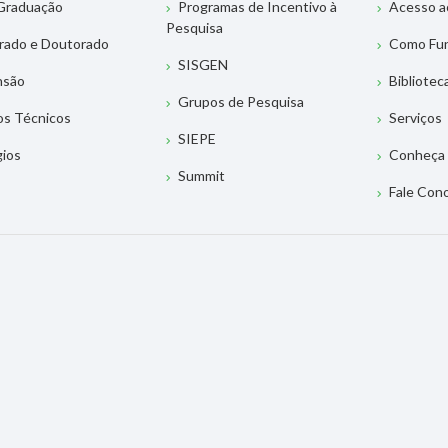
Graduação
Programas de Incentivo à
Acesso a
Pesquisa
rado e Doutorado
Como Fu
SISGEN
nsão
Bibliotec
Grupos de Pesquisa
os Técnicos
Serviços
SIEPE
gios
Conheça 
Summit
Fale Con