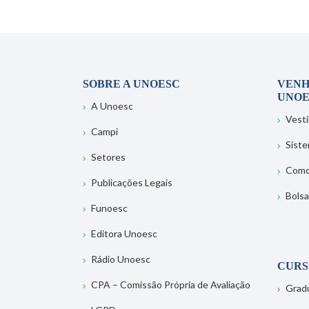
SOBRE A UNOESC
VENH
UNOE
A Unoesc
Vesti
Campi
Sist
Setores
Como
Publicações Legais
Bolsa
Funoesc
Editora Unoesc
Rádio Unoesc
CURS
CPA – Comissão Própria de Avaliação
Grad