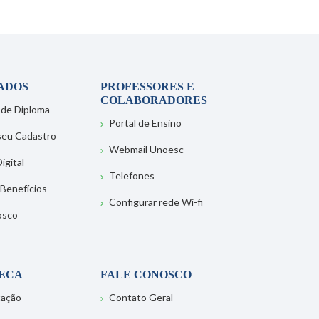
ADOS
PROFESSORES E
COLABORADORES
 de Diploma
Portal de Ensino
 seu Cadastro
Webmail Unoesc
igital
Telefones
 Benefícios
Configurar rede Wi-fi
osco
TECA
FALE CONOSCO
tação
Contato Geral