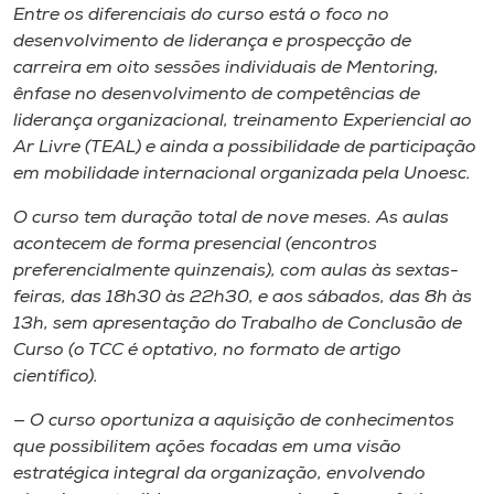
Museu
Entre os diferenciais do curso está o foco no
desenvolvimento de liderança e prospecção de
carreira em oito sessões individuais de Mentoring,
Unoesc
ênfase no desenvolvimento de competências de
Store
liderança organizacional, treinamento Experiencial ao
Ar Livre (TEAL) e ainda a possibilidade de participação
em mobilidade internacional organizada pela Unoesc.
Selecione
O curso tem duração total de nove meses. As aulas
o idioma
acontecem de forma presencial (encontros
preferencialmente quinzenais), com aulas às sextas-
feiras, das 18h30 às 22h30, e aos sábados, das 8h às
13h, sem apresentação do Trabalho de Conclusão de
A+
Curso (o TCC é optativo, no formato de artigo
A-
científico).
— O curso oportuniza a aquisição de conhecimentos
que possibilitem ações focadas em uma visão
estratégica integral da organização, envolvendo