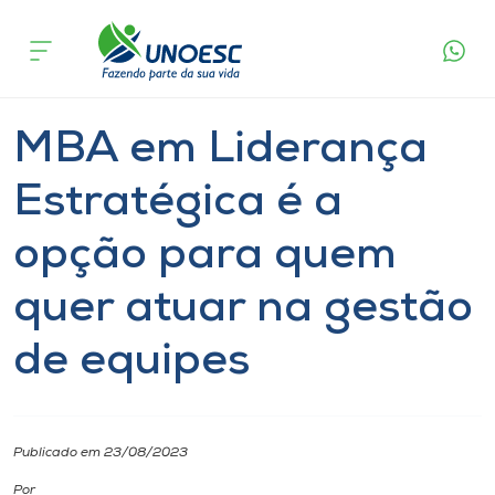
Página
O que
MBA em Liderança Estratégica é a opção para
inicial
acontece
quem quer atuar na gestão de equipes
Cursos
Notícia
Especialização
Onde estamos
MBA em Liderança
Pesquisa
Estratégica é a
opção para quem
Atendimento ao Estudante
quer atuar na gestão
Portal de Ensino
de equipes
A
Unoesc
Publicado em 23/08/2023
Internacionalização
Por