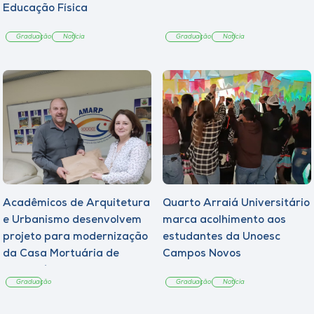
Educação Física
Graduação
Notícia
Graduação
Notícia
Acadêmicos de Arquitetura
Quarto Arraiá Universitário
e Urbanismo desenvolvem
marca acolhimento aos
projeto para modernização
estudantes da Unoesc
da Casa Mortuária de
Campos Novos
Tangará
Graduação
Graduação
Notícia