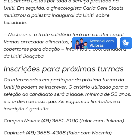
à Lucimara Deitos por todo o serviço prestado na
Uniti. Em seguida, a ginecologista Carla Geni Staats
ministrou a palestra inaugural da Uniti, sobre
felicidade.
— Neste ano, o trote solidário terá um caráter social.
Vamos arrecadar alimentos, roupas, calçados e
cobertores para doação — informou a coordenadora
da Uniti Joaçaba.
Inscrições para próximas turmas
Os interessados em participar da próxima turma da
Uniti já podem se inscrever. O critério utilizado para a
seleção do candidato será a idade, mínima de 55 anos,
e a ordem de inscrição. As vagas são limitadas e a
inscrição é gratuita.
Campos Novos: (49) 3551-2100 (falar com Juliana)
Capinzal: (49) 3555-4398 (falar com Noemia)