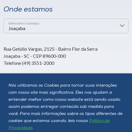
Onde estamos
Selecione o campus
Rua Getúlio Vargas, 2125 - Bairro Flor da Serra
Joaçaba - SC - CEP 89600-000
Telefone (49) 3551-2000
Siga a Unoesc
Nós utilizamos os Cookies para tornar suas interações
com nosso site mais significativa. Eles nos ajudam a
entender melhor como nosso website está sendo usado,
assim podemos entregar conteúdo sob medida para
você. Para mais informações sobre os tipos diferentes de
cookies que estamos usando, leia nossa
Política de
Privacidade
.