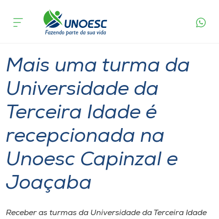
Página
O que
Mais uma turma da Universidade da Terceira
inicial
acontece
Idade é recepcionada na Unoesc Capinzal e
Cursos
Joaçaba
Graduação
Extensão
Joaçaba
Capinzal
Onde estamos
Mais uma turma da
Pesquisa
Universidade da
Terceira Idade é
Atendimento ao Estudante
recepcionada na
Portal de Ensino
Unoesc Capinzal e
A
Joaçaba
Unoesc
Internacionalização
Receber as turmas da Universidade da Terceira Idade