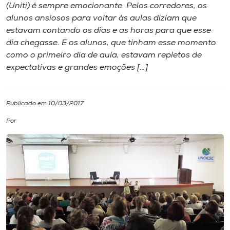
(Uniti) é sempre emocionante. Pelos corredores, os
alunos ansiosos para voltar às aulas diziam que
I.nova
estavam contando os dias e as horas para que esse
dia chegasse. E os alunos, que tinham esse momento
Diplomados
como o primeiro dia de aula, estavam repletos de
expectativas e grandes emoções […]
Cultura
Publicado em 10/03/2017
CPA
Por
Biblioteca
Editora
Rádio