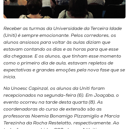
Museu
Unoesc
Store
Receber as turmas da Universidade da Terceira Idade
(Uniti) é sempre emocionante. Pelos corredores, os
alunos ansiosos para voltar às aulas diziam que
estavam contando os dias e as horas para que esse
Selecione
dia chegasse. E os alunos, que tinham esse momento
o idioma
como o primeiro dia de aula, estavam repletos de
expectativas e grandes emoções pela nova fase que se
inicia.
A+
Na Unoesc Capinzal, os alunos da Uniti foram
A-
recepcionados na segunda-feira (6). Em Joaçaba, o
evento ocorreu na tarde desta quarta (8). As
coordenadoras do curso de extensão são as
professoras Noemia Bonamigo Pizzamiglio e Marcia
Terezinha da Rocha Restelatto, respectivamente. Ao