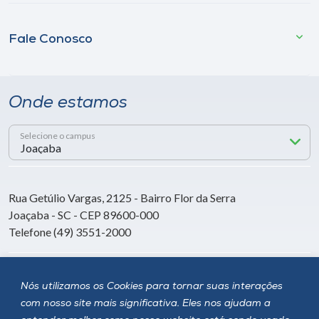
Fale Conosco
Onde estamos
Selecione o campus
Rua Getúlio Vargas, 2125 - Bairro Flor da Serra
Joaçaba - SC - CEP 89600-000
Telefone (49) 3551-2000
Siga a Unoesc
Nós utilizamos os Cookies para tornar suas interações
com nosso site mais significativa. Eles nos ajudam a