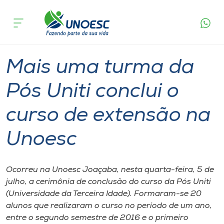
Página
O que
Mais uma turma da Pós Uniti conclui o curso
inicial
acontece
de extensão na Unoesc
Cursos
Graduação
Extensão
Joaçaba
Onde estamos
Mais uma turma da
Pesquisa
Pós Uniti conclui o
curso de extensão na
Atendimento ao Estudante
Unoesc
Portal de Ensino
Ocorreu na Unoesc Joaçaba, nesta quarta-feira, 5 de
A
julho, a cerimônia de conclusão do curso da Pós Uniti
Unoesc
(Universidade da Terceira Idade). Formaram-se 20
alunos que realizaram o curso no período de um ano,
Internacionalização
entre o segundo semestre de 2016 e o primeiro