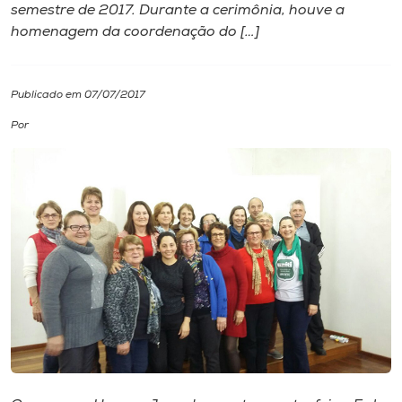
semestre de 2017. Durante a cerimônia, houve a
homenagem da coordenação do […]
I.nova
Diplomados
Publicado em 07/07/2017
Por
Cultura
CPA
Biblioteca
Editora
Rádio