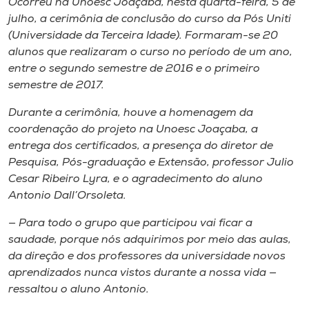
Ocorreu na Unoesc Joaçaba, nesta quarta-feira, 5 de
Museu
julho, a cerimônia de conclusão do curso da Pós Uniti
(Universidade da Terceira Idade). Formaram-se 20
Unoesc
alunos que realizaram o curso no período de um ano,
Store
entre o segundo semestre de 2016 e o primeiro
semestre de 2017.
Durante a cerimônia, houve a homenagem da
coordenação do projeto na Unoesc Joaçaba, a
Selecione
o idioma
entrega dos certificados, a presença do diretor de
Pesquisa, Pós-graduação e Extensão, professor Julio
Cesar Ribeiro Lyra, e o agradecimento do aluno
Antonio Dall’Orsoleta.
A+
A-
— Para todo o grupo que participou vai ficar a
saudade, porque nós adquirimos por meio das aulas,
da direção e dos professores da universidade novos
aprendizados nunca vistos durante a nossa vida —
ressaltou o aluno Antonio.