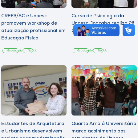
CREF3/SC e Unoesc
Curso de Psicologia da
promovem workshop de
Unoesc Joaçaba realiza 2ª
atualização profissional em
Cerimônia do Botton
Educação Física
Graduação
Notícia
Graduação
Notícia
Estudantes de Arquitetura
Quarto Arraiá Universitário
e Urbanismo desenvolvem
marca acolhimento aos