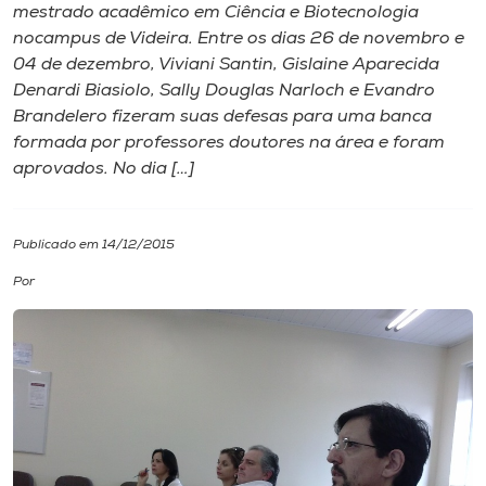
mestrado acadêmico em Ciência e Biotecnologia
nocampus de Videira. Entre os dias 26 de novembro e
I.nova
04 de dezembro, Viviani Santin, Gislaine Aparecida
Denardi Biasiolo, Sally Douglas Narloch e Evandro
Diplomados
Brandelero fizeram suas defesas para uma banca
formada por professores doutores na área e foram
aprovados. No dia […]
Cultura
CPA
Publicado em 14/12/2015
Por
Biblioteca
Editora
Rádio