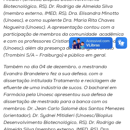
Biotecnológico, RS), Dr. Rodrigo de Almeida Silva
(membro externo, IMED, RS), Dra. Elisandra Minotto
(Unoesc), e como suplente Dra. Maria Rita Chaves
Nogueira (Unoesc). A apresentação contou com a
participação de membros da comunidade acadêmica
e com os professores Cristiane Bonatto, Luiz Bondicz,
(Unoesc); além da presença de Rosangela Tortato
(Trombini S/A – Fraiburgo) e público em geral.
Também no dia 04 de dezembro, o mestrando
Evandro Brandelero fez a sua defesa, com a
dissertação intitulada Tratamento e reciclagem de
efluente de uma indústria de sucos. O bacharel em
Farmácia pela Unoesc apresentou sua defesa de
dissertação de mestrado para a banca com os
membros: Dr. Jean Carlo Salomé dos Santos Menezes
(orientador), Dr. Sydnei Mitidieri (Unoesc/Bioplus
Desenvolvimento Biotecnológico, RS), Dr. Rodrigo de
Almeida Silva (membro externo, IMED, RS), Dra.