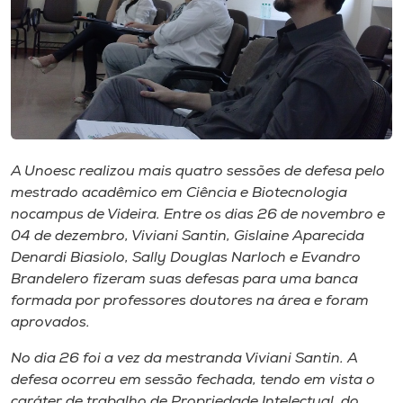
Museu
Unoesc
Store
A Unoesc realizou mais quatro sessões de defesa pelo
Selecione
o idioma
mestrado acadêmico em Ciência e Biotecnologia
nocampus de Videira. Entre os dias 26 de novembro e
04 de dezembro, Viviani Santin, Gislaine Aparecida
Denardi Biasiolo, Sally Douglas Narloch e Evandro
A+
Brandelero fizeram suas defesas para uma banca
A-
formada por professores doutores na área e foram
aprovados.
No dia 26 foi a vez da mestranda Viviani Santin. A
defesa ocorreu em sessão fechada, tendo em vista o
caráter de trabalho de Propriedade Intelectual, do