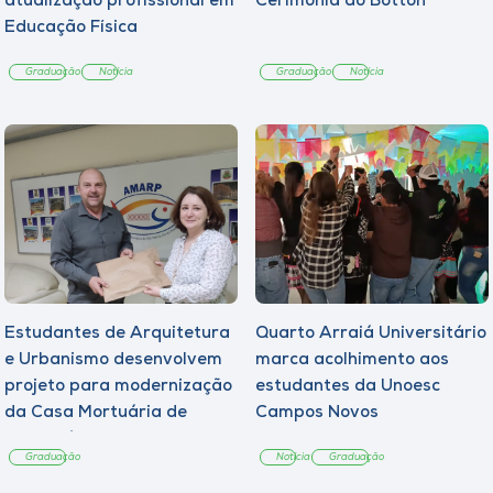
atualização profissional em
Cerimônia do Botton
Educação Física
Graduação
Notícia
Graduação
Notícia
Estudantes de Arquitetura
Quarto Arraiá Universitário
e Urbanismo desenvolvem
marca acolhimento aos
projeto para modernização
estudantes da Unoesc
da Casa Mortuária de
Campos Novos
Tangará
Graduação
Notícia
Graduação