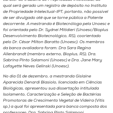
qual será gerado um registro de depósito no Instituto
de Propriedade Intelectual-IPT, portanto, não possível
de ser divulgado até que se torne pública a Patente
decorrente. A mestranda é Biotecnóloga pela Unoesc e
foi orientada pelo Dr. Sydnei Mitidieri (Unoesc/Bioplus
Desenvolvimento Biotecnológico, RS), coorientado
pelo Dr. César Milton Baratto (Unoesc). Os membros
da banca avaliadora foram: Dra Sara Regina
Allenbrandt (membro externo, Bioplus, RS), Dra.
Sabrina Pinto Salamoni (Unoesc) e Dra. Jane Mary
Lafayette Neves Gelinski (Unoesc).
No dia 01 de dezembro, a mestranda Gislaine
Aparecida Denardi Biasiolo, licenciada em Ciências
Biológicas, apresentou sua dissertação intitulada
Isolamento, Caracterização e Seleção de Bactérias
Promotoras de Crescimento Vegetal de Videira (Vitis
sp.) a qual foi apresentada para banca composta dos
professores: Dra. Sabrina Pinto Salamoni