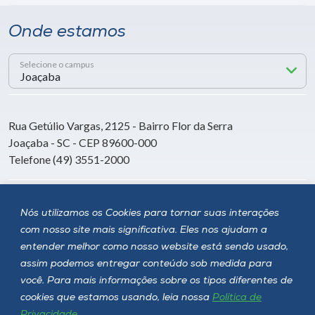
Onde estamos
Selecione o campus
Rua Getúlio Vargas, 2125 - Bairro Flor da Serra
Joaçaba - SC - CEP 89600-000
Telefone (49) 3551-2000
Siga a Unoesc
Nós utilizamos os Cookies para tornar suas interações
com nosso site mais significativa. Eles nos ajudam a
entender melhor como nosso website está sendo usado,
assim podemos entregar conteúdo sob medida para
você. Para mais informações sobre os tipos diferentes de
cookies que estamos usando, leia nossa
Política de
Privacidade
.