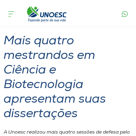
Página
O que
Mais quatro mestrandos em Ciência e
inicial
acontece
Biotecnologia apresentam suas dissertações
Cursos
Graduação
Mestrado
Videira
Onde estamos
Mais quatro
Pesquisa
mestrandos em
Ciência e
Atendimento ao Estudante
Biotecnologia
Portal de Ensino
apresentam suas
A
dissertações
Unoesc
Internacionalização
A Unoesc realizou mais quatro sessões de defesa pelo