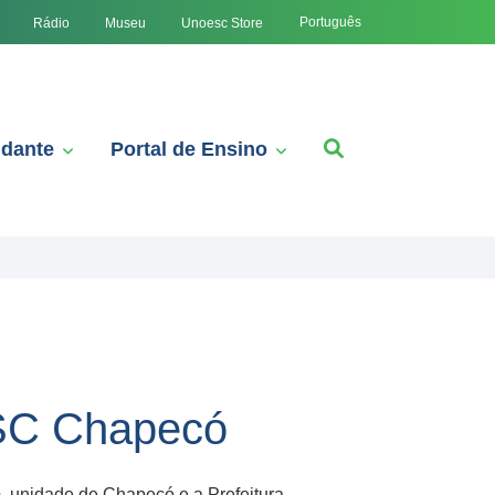
Português
Rádio
Museu
Unoesc Store
udante
Portal de Ensino
ESC Chapecó
, unidade de Chapecó e a Prefeitura