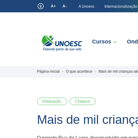
A+
A-
A Unoesc
Internacionalização
Cursos
Ond
Página inicial
O que acontece
Mais de mil crianças 
Graduação
Chapecó
Mais de mil cria
O projeto Rua de Lazer, desenvolvido em parc