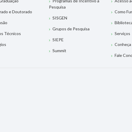
Graduação
Programas de Incentivo à
Acesso a
Pesquisa
rado e Doutorado
Como Fu
SISGEN
nsão
Bibliotec
Grupos de Pesquisa
os Técnicos
Serviços
SIEPE
gios
Conheça 
Summit
Fale Con