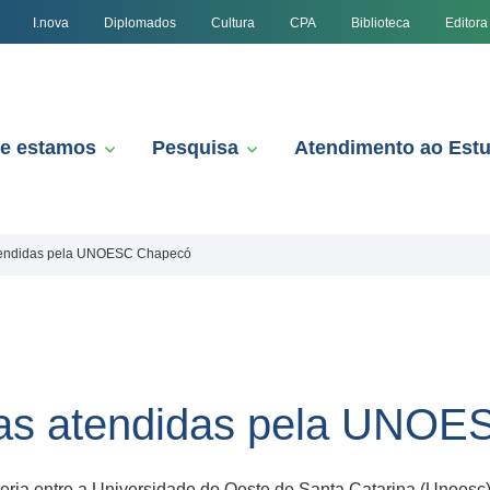
I.nova
Diplomados
Cultura
CPA
Biblioteca
Editora
e estamos
Pesquisa
Atendimento ao Est
atendidas pela UNOESC Chapecó
nças atendidas pela UNO
eria entre a Universidade do Oeste de Santa Catarina (Unoesc)