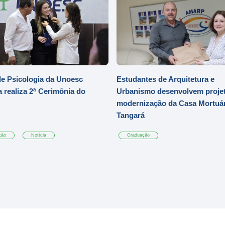
e Psicologia da Unoesc
Estudantes de Arquitetura e
 realiza 2ª Cerimônia do
Urbanismo desenvolvem projet
modernização da Casa Mortuár
Tangará
ção
Notícia
Graduação