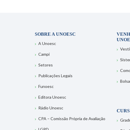
SOBRE A UNOESC
VENH
UNOE
A Unoesc
Vesti
Campi
Sist
Setores
Como
Publicações Legais
Bolsa
Funoesc
Editora Unoesc
Rádio Unoesc
CURS
CPA – Comissão Própria de Avaliação
Grad
LGPD