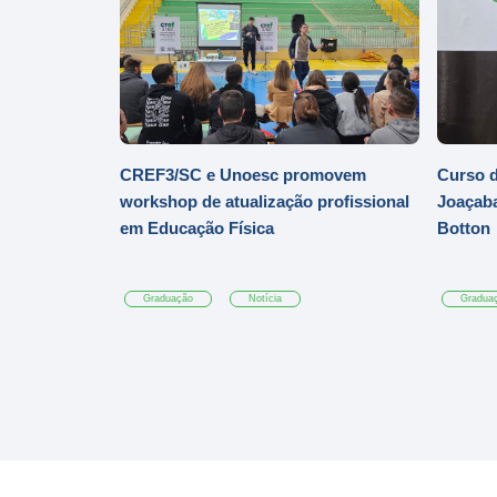
CREF3/SC e Unoesc promovem
Curso d
workshop de atualização profissional
Joaçaba
em Educação Física
Botton
Graduação
Notícia
Gradua