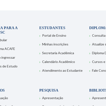
A PARA A
ESTUDANTES
DIPLOM
SC
Portal de Ensino
Consulta
bular
Minhas inscrições
Atualize
ema ACAFE
Secretaria Acadêmica
Diploma D
 ingressar
Calendário Acadêmico
Cursos e
s de Estudo
Atendimento ao Estudante
Fale Con
OS
PESQUISA
BIBLIO
uação
Apresentação
Apresen