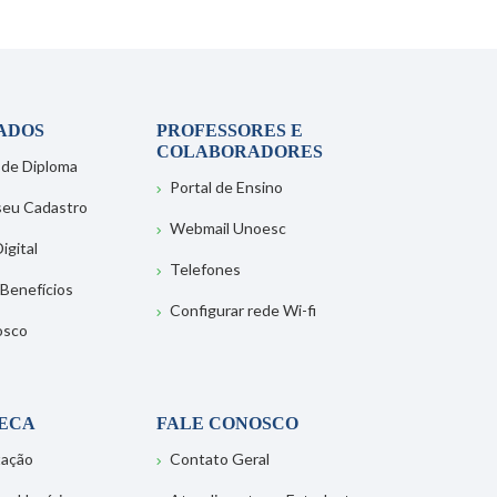
ADOS
PROFESSORES E
COLABORADORES
 de Diploma
Portal de Ensino
 seu Cadastro
Webmail Unoesc
igital
Telefones
 Benefícios
Configurar rede Wi-fi
osco
TECA
FALE CONOSCO
tação
Contato Geral