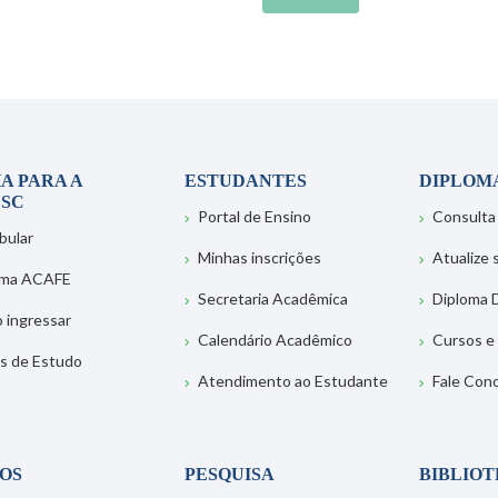
A PARA A
ESTUDANTES
DIPLOM
SC
Portal de Ensino
Consulta
bular
Minhas inscrições
Atualize
ema ACAFE
Secretaria Acadêmica
Diploma D
 ingressar
Calendário Acadêmico
Cursos e
s de Estudo
Atendimento ao Estudante
Fale Con
OS
PESQUISA
BIBLIO