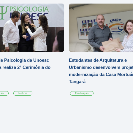
e Psicologia da Unoesc
Estudantes de Arquitetura e
 realiza 2ª Cerimônia do
Urbanismo desenvolvem projet
modernização da Casa Mortuár
Tangará
ção
Notícia
Graduação