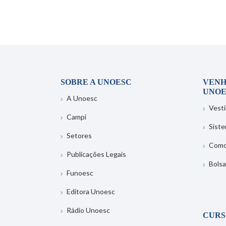
SOBRE A UNOESC
VENH
UNOE
A Unoesc
Vesti
Campi
Sist
Setores
Como
Publicações Legais
Bolsa
Funoesc
Editora Unoesc
Rádio Unoesc
CURS