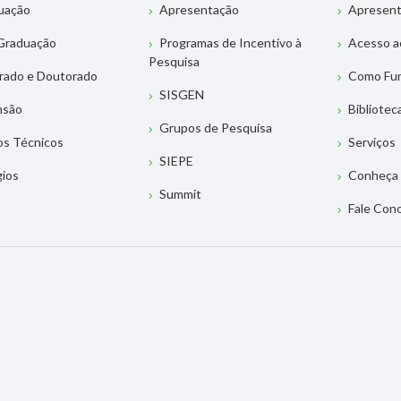
uação
Apresentação
Apresen
Graduação
Programas de Incentivo à
Acesso a
Pesquisa
rado e Doutorado
Como Fu
SISGEN
nsão
Bibliotec
Grupos de Pesquisa
os Técnicos
Serviços
SIEPE
gios
Conheça 
Summit
Fale Con