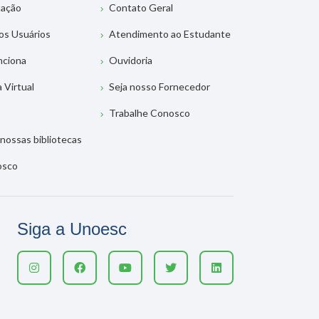
tação
Contato Geral
os Usuários
Atendimento ao Estudante
nciona
Ouvidoria
a Virtual
Seja nosso Fornecedor
Trabalhe Conosco
nossas bibliotecas
osco
Siga a Unoesc