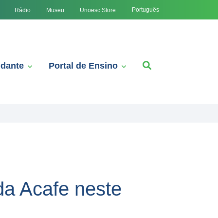
Português
Rádio
Museu
Unoesc Store
udante
Portal de Ensino
 da Acafe neste