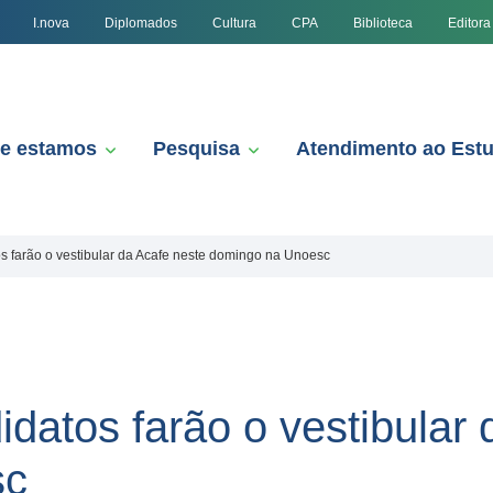
I.nova
Diplomados
Cultura
CPA
Biblioteca
Editora
e estamos
Pesquisa
Atendimento ao Est
os farão o vestibular da Acafe neste domingo na Unoesc
idatos farão o vestibular
sc