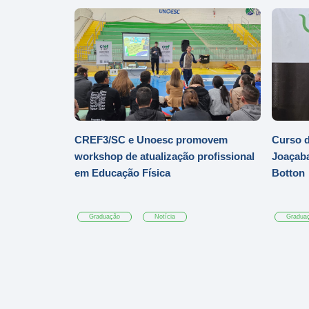
CREF3/SC e Unoesc promovem
Curso d
workshop de atualização profissional
Joaçaba
em Educação Física
Botton
Graduação
Notícia
Gradua