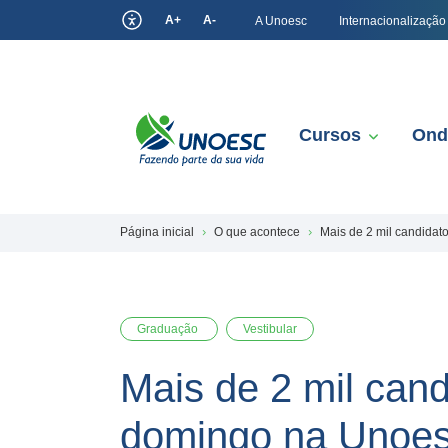
A+
A-
A Unoesc
Internacionalização
Cursos
Ond
Página inicial
O que acontece
Mais de 2 mil candidat
Graduação
Vestibular
Mais de 2 mil cand
domingo na Unoe