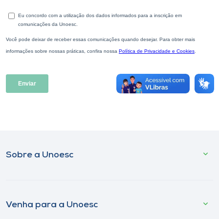
Museu
Unoesc
Store
Selecione
o idioma
A+
Sobre a Unoesc
A-
Venha para a Unoesc