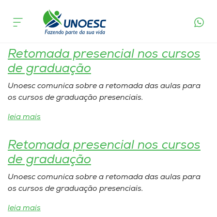
Local:
Xaxim
Cursos
Onde estamos
Retomada presencial nos cursos
de graduação
Pesquisa
Unoesc comunica sobre a retomada das aulas para
os cursos de graduação presenciais.
Atendimento ao Estudante
leia mais
Portal de Ensino
Retomada presencial nos cursos
de graduação
A
Unoesc comunica sobre a retomada das aulas para
Unoesc
os cursos de graduação presenciais.
leia mais
Internacionalização