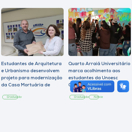
Estudantes de Arquitetura
Quarto Arraiá Universitário
e Urbanismo desenvolvem
marca acolhimento aos
projeto para modernização
estudantes da Unoesc
da Casa Mortuária de
Campos Novos
Tangará
Graduação
Graduação
Notícia