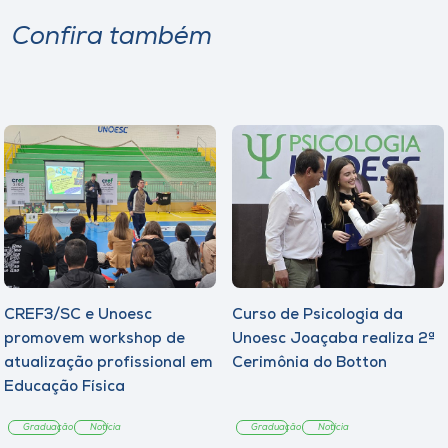
Museu
Confira também
Unoesc
Store
Selecione
o idioma
A+
CREF3/SC e Unoesc
Curso de Psicologia da
A-
promovem workshop de
Unoesc Joaçaba realiza 2ª
atualização profissional em
Cerimônia do Botton
Educação Física
Graduação
Notícia
Graduação
Notícia