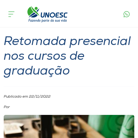
Página
O que
Retomada presencial nos cursos de
inicial
acontece
graduação
Cursos
Graduação
Notícia
Onde estamos
Retomada presencial
Pesquisa
nos cursos de
graduação
Atendimento ao Estudante
Portal de Ensino
Publicado em 22/11/2022
A
Por
Unoesc
Internacionalização