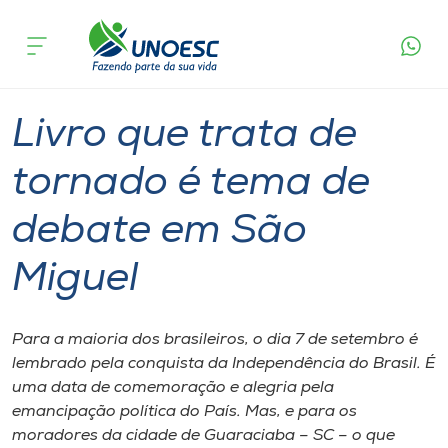
Página
O que
Livro que trata de tornado é tema de
inicial
acontece
debate em São Miguel
Cursos
Graduação
São Miguel do Oeste
Onde estamos
Livro que trata de
Pesquisa
tornado é tema de
debate em São
Atendimento ao Estudante
Miguel
Portal de Ensino
Para a maioria dos brasileiros, o dia 7 de setembro é
A
lembrado pela conquista da Independência do Brasil. É
Unoesc
uma data de comemoração e alegria pela
emancipação política do País. Mas, e para os
Internacionalização
moradores da cidade de Guaraciaba – SC – o que