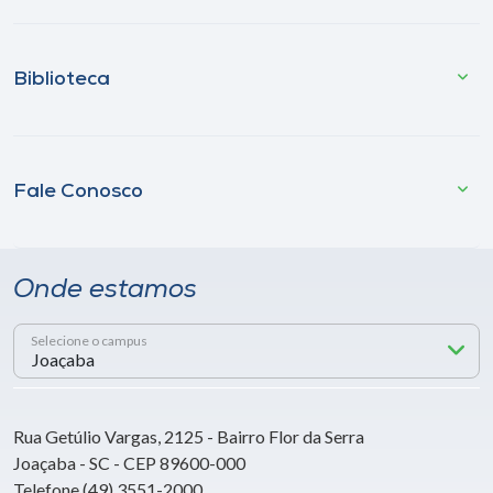
Biblioteca
Fale Conosco
Onde estamos
Selecione o campus
Rua Getúlio Vargas, 2125 - Bairro Flor da Serra
Joaçaba - SC - CEP 89600-000
Telefone (49) 3551-2000