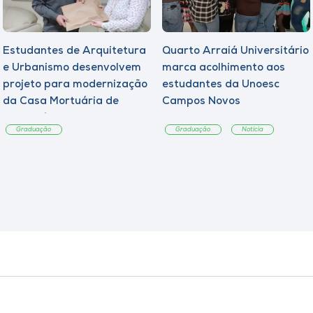
Estudantes de Arquitetura
Quarto Arraiá Universitário
e Urbanismo desenvolvem
marca acolhimento aos
projeto para modernização
estudantes da Unoesc
da Casa Mortuária de
Campos Novos
Tangará
Graduação
Graduação
Notícia