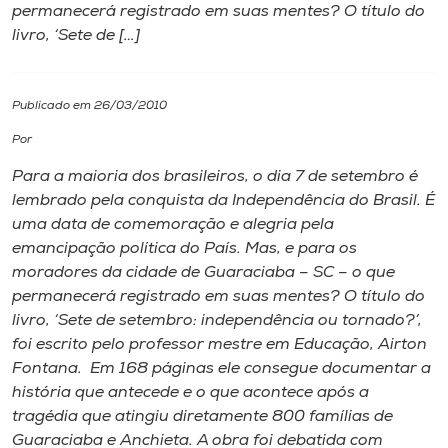
permanecerá registrado em suas mentes? O título do
livro, ‘Sete de […]
I.nova
Diplomados
Publicado em 26/03/2010
Por
Cultura
Para a maioria dos brasileiros, o dia 7 de setembro é
lembrado pela conquista da Independência do Brasil. É
CPA
uma data de comemoração e alegria pela
emancipação política do País. Mas, e para os
moradores da cidade de Guaraciaba – SC – o que
Biblioteca
permanecerá registrado em suas mentes? O título do
livro, ‘Sete de setembro: independência ou tornado?’,
Editora
foi escrito pelo professor mestre em Educação, Airton
Fontana. Em 168 páginas ele consegue documentar a
história que antecede e o que acontece após a
Rádio
tragédia que atingiu diretamente 800 famílias de
Guaraciaba e Anchieta. A obra foi debatida com