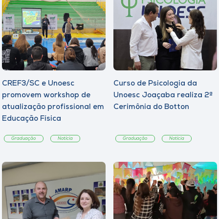
CREF3/SC e Unoesc
Curso de Psicologia da
promovem workshop de
Unoesc Joaçaba realiza 2ª
atualização profissional em
Cerimônia do Botton
Educação Física
Graduação
Notícia
Graduação
Notícia