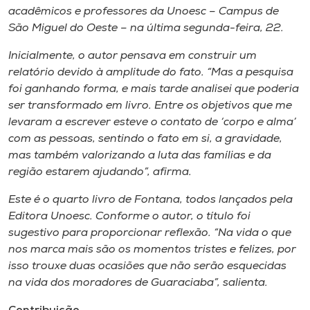
Museu
acadêmicos e professores da Unoesc – Campus de
São Miguel do Oeste – na última segunda-feira, 22.
Unoesc
Inicialmente, o autor pensava em construir um
Store
relatório devido à amplitude do fato. “Mas a pesquisa
foi ganhando forma, e mais tarde analisei que poderia
ser transformado em livro. Entre os objetivos que me
levaram a escrever esteve o contato de ‘corpo e alma’
Selecione
com as pessoas, sentindo o fato em si, a gravidade,
o idioma
mas também valorizando a luta das famílias e da
região estarem ajudando”, afirma.
Este é o quarto livro de Fontana, todos lançados pela
A+
Editora Unoesc. Conforme o autor, o título foi
A-
sugestivo para proporcionar reflexão. “Na vida o que
nos marca mais são os momentos tristes e felizes, por
isso trouxe duas ocasiões que não serão esquecidas
na vida dos moradores de Guaraciaba”, salienta.