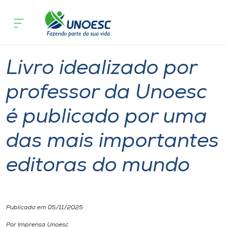
Página inicial
O que acontece
Livro idealizado por professor da Un
Cursos
Notícia
Pesquisa
Professor
Joaçaba
Onde estamos
Livro idealizado por
Pesquisa
professor da Unoesc
é publicado por uma
Atendimento ao Estudante
das mais importantes
Portal de Ensino
editoras do mundo
A
Unoesc
Publicado em 05/11/2025
Internacionalização
Por Imprensa Unoesc