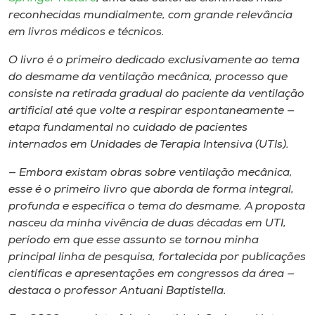
Museu
reconhecidas mundialmente, com grande relevância
em livros médicos e técnicos.
Unoesc
O livro é o primeiro dedicado exclusivamente ao tema
Store
do desmame da ventilação mecânica, processo que
consiste na retirada gradual do paciente da ventilação
artificial até que volte a respirar espontaneamente —
etapa fundamental no cuidado de pacientes
Selecione
internados em Unidades de Terapia Intensiva (UTIs).
o idioma
— Embora existam obras sobre ventilação mecânica,
esse é o primeiro livro que aborda de forma integral,
profunda e específica o tema do desmame. A proposta
A+
nasceu da minha vivência de duas décadas em UTI,
A-
período em que esse assunto se tornou minha
principal linha de pesquisa, fortalecida por publicações
científicas e apresentações em congressos da área —
destaca o professor Antuani Baptistella.