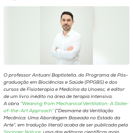
I.nova
Diplomados
Cultura
CPA
O professor Antuani Baptistella, do Programa de Pós-
graduação em Biociências e Saúde (PPGBS) e dos
Biblioteca
cursos de Fisioterapia e Medicina da Unoesc, é editor
de um livro inédito na área de terapia intensiva.
Editora
A obra
“
Weaning from Mechanical Ventilation: A State-
of-the-Art Approach
”
(“Desmame da Ventilação
Mecânica: Uma Abordagem Baseada no Estado da
Rádio
Arte”, em tradução literal) acaba de ser publicada pela
Springer Nature
, uma das editoras científicas mais