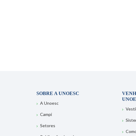
SOBRE A UNOESC
VENH
UNOE
A Unoesc
Vesti
Campi
Sist
Setores
Como