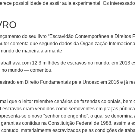
ferece possibilidade de asstir aula experimental. Os interessa
VRO
nçamento do seu livro “Escravidão Contemporânea e Direitos F
autor comenta que segundo dados da Organização Internacional
 mundo de maneira alarmante
trabalhava com 12,3 milhões de escravos no mundo, em 2013 e
s no mundo — comentou.
estrado em Direito Fundamentais pela Unoesc em 2016 e já rea
mal que o leitor relembre cenários de fazendas coloniais, b
al escravos eram vendidos como semoventes em praças públicas
, apresenta-se o novo “senhor do engenho”, o qual se denomina 
as garantias contidas na Constituição Federal de 1988, assim 
, contudo, materialmente escravizados pelas condições de trab