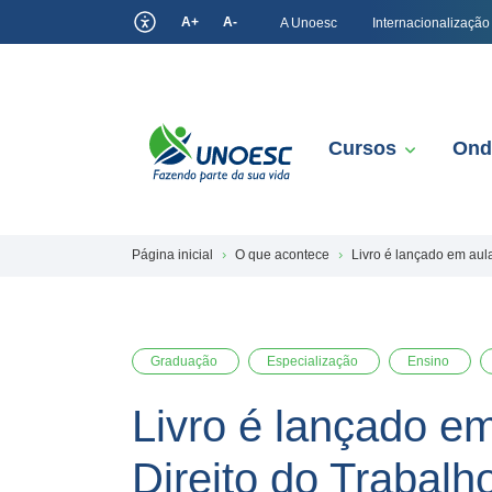
A+
A-
A Unoesc
Internacionalização
Cursos
Ond
Página inicial
O que acontece
Livro é lançado em aul
Graduação
Especialização
Ensino
Livro é lançado e
Direito do Trabalho