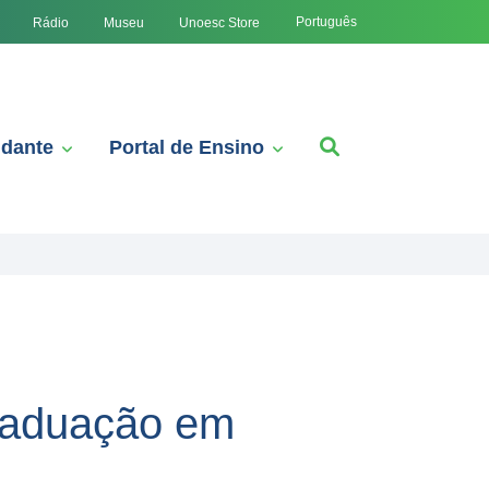
Português
Rádio
Museu
Unoesc Store
udante
Portal de Ensino
graduação em