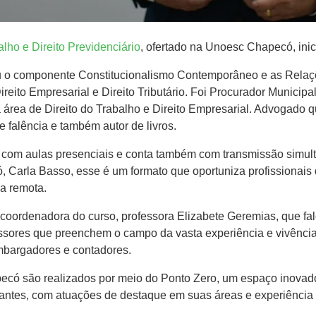
alho e Direito Previdenciário
, ofertado na Unoesc Chapecó, inici
ou o componente Constitucionalismo Contemporâneo e as Relaçõ
Direito Empresarial e Direito Tributário. Foi Procurador Munici
a de Direito do Trabalho e Direito Empresarial. Advogado que 
 e falência e também autor de livros.
com aulas presenciais e conta também com transmissão simul
Carla Basso, esse é um formato que oportuniza profissionais 
a remota.
oordenadora do curso, professora Elizabete Geremias, que fal
ssores que preenchem o campo da vasta experiência e vivência d
mbargadores e contadores.
có são realizados por meio do Ponto Zero, um espaço inovado
uantes, com atuações de destaque em suas áreas e experiência 