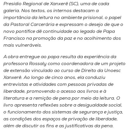
Museu
Presídio Regional de Xanxerê (SC), uma de cada
galeria. Nos textos, os internos destacam a
importância da leitura no ambiente prisional, o papel
Unoesc
da Pastoral Carcerária e expressam o desejo de que o
Store
novo pontífice dê continuidade ao legado de Papa
Francisco na promoção da paz e no acolhimento dos
mais vulneráveis.
Selecione
A obra entregue ao papa resulta da experiência da
o idioma
professora Rossaly como coordenadora de um projeto
de extensão vinculado ao curso de Direito da Unoesc
Xanxerê. Ao longo de cinco anos, ela conduziu
entrevistas e atividades com pessoas privadas de
A+
liberdade, promovendo o acesso aos livros e à
A-
literatura e a remição de pena por meio da leitura. O
livro apresenta reflexões sobre a desigualdade social,
o funcionamento dos sistemas de segurança e justiça,
as condições dos espaços de privação de liberdade,
além de discutir os fins e as justificativas da pena.