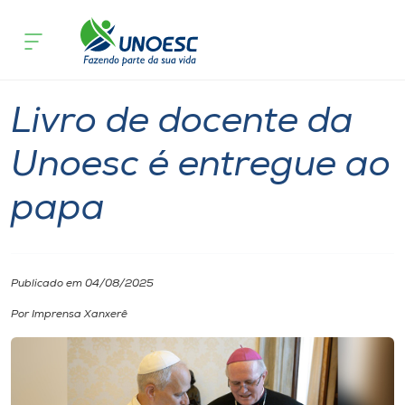
Página inicial
O que acontece
Livro de docente da Unoesc é entregu
Cursos
Graduação
Xanxerê
Onde estamos
Livro de docente da
Pesquisa
Unoesc é entregue ao
papa
Atendimento ao Estudante
Portal de Ensino
Publicado em 04/08/2025
A
Por Imprensa Xanxerê
Unoesc
Internacionalização