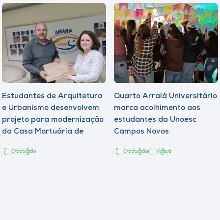
Estudantes de Arquitetura
Quarto Arraiá Universitário
e Urbanismo desenvolvem
marca acolhimento aos
projeto para modernização
estudantes da Unoesc
da Casa Mortuária de
Campos Novos
Tangará
Graduação
Graduação
Notícia