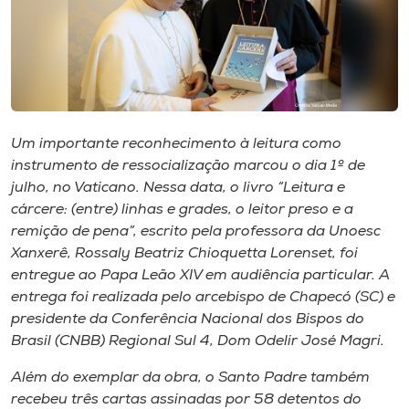
I.nova
Diplomados
Um importante reconhecimento à leitura como
Cultura
instrumento de ressocialização marcou o dia 1º de
julho, no Vaticano. Nessa data, o livro “Leitura e
CPA
cárcere: (entre) linhas e grades, o leitor preso e a
remição de pena”, escrito pela professora da Unoesc
Xanxerê, Rossaly Beatriz Chioquetta Lorenset, foi
Biblioteca
entregue ao Papa Leão XIV em audiência particular. A
entrega foi realizada pelo arcebispo de Chapecó (SC) e
Editora
presidente da Conferência Nacional dos Bispos do
Brasil (CNBB) Regional Sul 4, Dom Odelir José Magri.
Rádio
Além do exemplar da obra, o Santo Padre também
recebeu três cartas assinadas por 58 detentos do