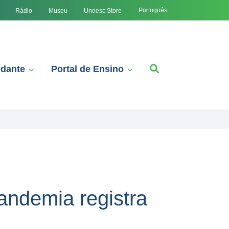
Português
Rádio
Museu
Unoesc Store
udante
Portal de Ensino
andemia registra