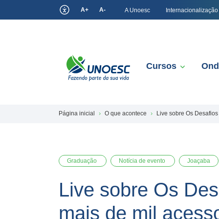
A+
A-
A Unoesc
Internacionalização
Cursos
Ond
Página inicial
O que acontece
Live sobre Os Desafios
Graduação
Notícia de evento
Joaçaba
Live sobre Os Des
mais de mil acess