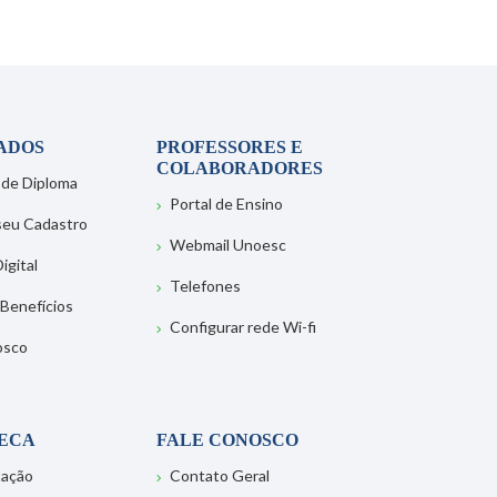
ADOS
PROFESSORES E
COLABORADORES
 de Diploma
Portal de Ensino
 seu Cadastro
Webmail Unoesc
igital
Telefones
 Benefícios
Configurar rede Wi-fi
osco
TECA
FALE CONOSCO
tação
Contato Geral