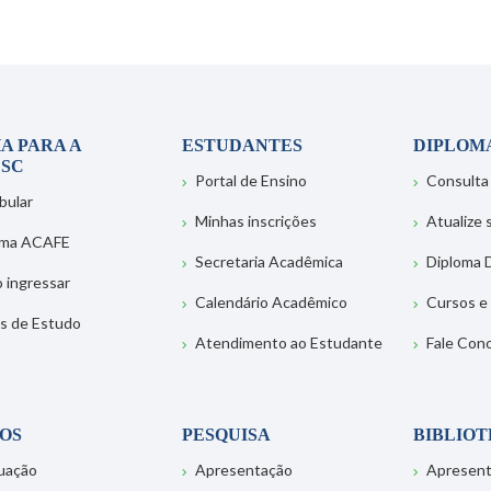
A PARA A
ESTUDANTES
DIPLOM
SC
Portal de Ensino
Consulta
bular
Minhas inscrições
Atualize
ema ACAFE
Secretaria Acadêmica
Diploma D
 ingressar
Calendário Acadêmico
Cursos e
s de Estudo
Atendimento ao Estudante
Fale Con
OS
PESQUISA
BIBLIO
uação
Apresentação
Apresen