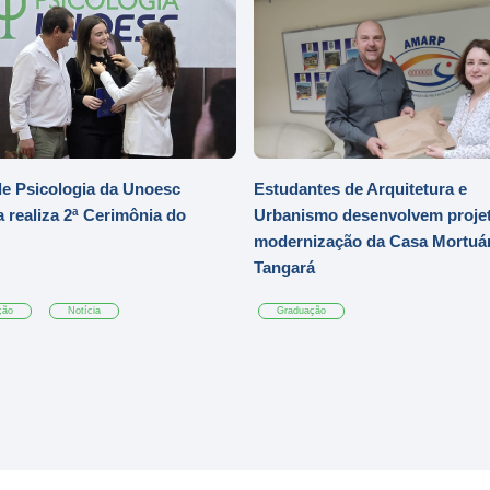
e Psicologia da Unoesc
Estudantes de Arquitetura e
 realiza 2ª Cerimônia do
Urbanismo desenvolvem projet
modernização da Casa Mortuár
Tangará
ção
Notícia
Graduação