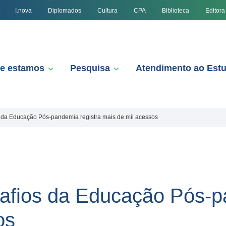
I.nova
Diplomados
Cultura
CPA
Biblioteca
Editora
e estamos
Pesquisa
Atendimento ao Est
 da Educação Pós-pandemia registra mais de mil acessos
afios da Educação Pós-p
os