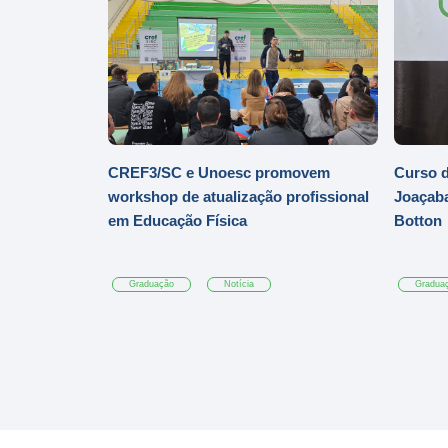
CREF3/SC e Unoesc promovem
Curso d
workshop de atualização profissional
Joaçaba
em Educação Física
Botton
Graduação
Notícia
Gradua