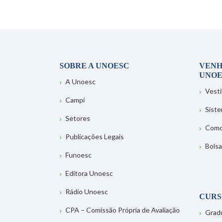
SOBRE A UNOESC
VENH
UNOE
A Unoesc
Vesti
Campi
Sist
Setores
Como
Publicações Legais
Bolsa
Funoesc
Editora Unoesc
Rádio Unoesc
CURS
CPA – Comissão Própria de Avaliação
Grad