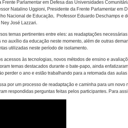
a Frente Parlamentar em Defesa das Universidades Comunitár
fessor Natalino Uggioni, Presidente da Frente Parlamentar em
ho Nacional de Educação, Professor Eduardo Deschamps e do 
 Ney José Lazzari.
sos temas pertinentes entre eles: as readaptações necessárias
iais no auxílio da educação neste momento, além de outras de
tas utilizadas neste período de isolamento.
s acessos às tecnologias, novos métodos de ensino e avaliaçõe
oram temas destacados durante o bate-papo, ainda enfatizaram 
o perder o ano e estão trabalhando para a retomada das aulas
a por um processo de readaptação e caminha para um novo mo
m respondidas perguntas feitas pelos participantes. Para assist