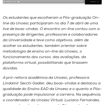
Museu
Unoesc
Os estudantes que escolheram a Pós-graduação On-
Store
line da Unoesc participaram no dia 7 de abril de uma
live de boas-vindas. O encontro on-line contou com a
presença de dirigentes, professores e colaboradores
da Universidade e teve como objetivos, além de
Selecione
acolher os estudantes, também orientar sobre
o idioma
metodologia de ensino on-line da Unoesc, o
funcionamento dos cursos, das avaliações, da
plataforma virtual, possibilitando que tirassem
dúvidas.
A+
A-
A pró-reitora acadêmica da Unoesc, professora
Lindamir Secchi Gadler, deu boas-vindas e destacou a
qualidade do Ensino EAD da Unoesc e o quanto a Pós-
graduação pode impulsionar a carreira. Na sequência,
o coordenador da Unoesc Virtual, Luciano Fernandes,