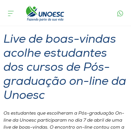
Página
O que
Live de boas-vindas acolhe estudantes dos
inicial
acontece
cursos de Pós-graduação on-line da Unoesc
Cursos
Graduação
Ensino a Distância
Onde estamos
Live de boas-vindas
Pesquisa
acolhe estudantes
dos cursos de Pós-
Atendimento ao Estudante
graduação on-line da
Portal de Ensino
Unoesc
A
Unoesc
Os estudantes que escolheram a Pós-graduação On-
line da Unoesc participaram no dia 7 de abril de uma
Internacionalização
live de boas-vindas. O encontro on-line contou com a