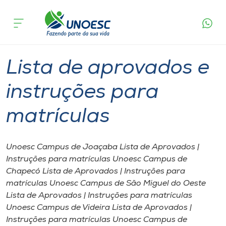
Página
O que
Lista de aprovados e instruções para
inicial
acontece
matrículas
Cursos
Graduação
Joaçaba
Onde estamos
Lista de aprovados e
Pesquisa
instruções para
matrículas
Atendimento ao Estudante
Portal de Ensino
Unoesc Campus de Joaçaba Lista de Aprovados |
Instruções para matrículas Unoesc Campus de
Chapecó Lista de Aprovados | Instruções para
A
matrículas Unoesc Campus de São Miguel do Oeste
Unoesc
Lista de Aprovados | Instruções para matrículas
Unoesc Campus de Videira Lista de Aprovados |
Internacionalização
Instruções para matrículas Unoesc Campus de