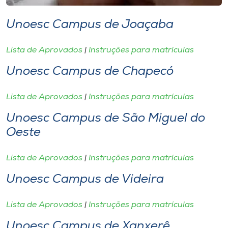
Museu
Unoesc Campus de Joaçaba
Unoesc
Store
Lista de Aprovados
|
Instruções para matrículas
Unoesc Campus de Chapecó
Lista de Aprovados
|
Instruções para matrículas
Selecione
o idioma
Unoesc Campus de São Miguel do
Oeste
A+
Lista de Aprovados
|
Instruções para matrículas
A-
Unoesc Campus de Videira
Lista de Aprovados
|
Instruções para matrículas
Unoesc Campus de Xanxerê