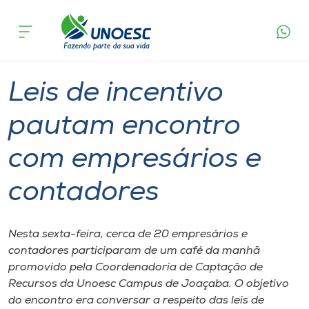
Página
O que
Leis de incentivo pautam encontro com
inicial
acontece
empresários e contadores
Cursos
Graduação
Joaçaba
Onde estamos
Leis de incentivo
Pesquisa
pautam encontro
com empresários e
Atendimento ao Estudante
contadores
Portal de Ensino
Nesta sexta-feira, cerca de 20 empresários e
A
contadores participaram de um café da manhã
Unoesc
promovido pela Coordenadoria de Captação de
Recursos da Unoesc Campus de Joaçaba. O objetivo
Internacionalização
do encontro era conversar a respeito das leis de