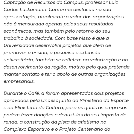
Museu
Captação de Recursos do Campus, professor Luiz
Carlos Lückamann. Conforme destacou na sua
apresentação, atualmente o valor das organizações
Unoesc
não é mensurado apenas pelos seus resultados
Store
econômicos, mas também pelo retorno do seu
trabalho à sociedade. Com base nisso é que a
Universidade desenvolve projetos que além de
promover o ensino, a pesquisa e extensão
Selecione
universitária, também se refletem na valorização e no
o idioma
desenvolvimento da região, motivo pelo qual pretende
manter contato e ter o apoio de outras organizações
empresariais.
A+
Durante o Café, a foram apresentados dois projetos
A-
aprovados pela Unoesc junto ao Ministério do Esporte
e ao Ministério da Cultura, para os quais as empresas
podem fazer doações e deduzi-las do seu imposto de
renda: a construção da pista de atletismo no
Complexo Esportivo e o Projeto Centenário do