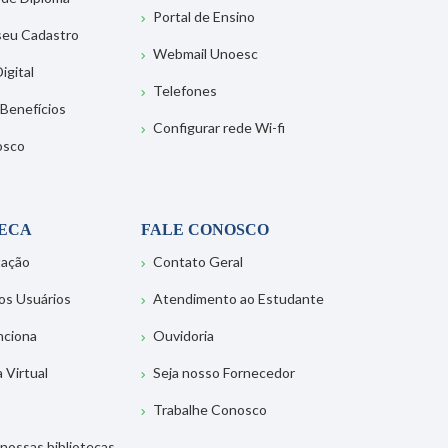
Portal de Ensino
 seu Cadastro
Webmail Unoesc
igital
Telefones
 Benefícios
Configurar rede Wi-fi
osco
TECA
FALE CONOSCO
tação
Contato Geral
os Usuários
Atendimento ao Estudante
nciona
Ouvidoria
a Virtual
Seja nosso Fornecedor
Trabalhe Conosco
nossas bibliotecas