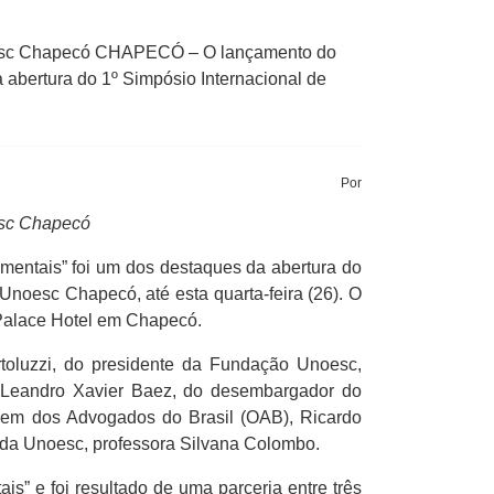
Unoesc Chapecó CHAPECÓ – O lançamento do
a abertura do 1º Simpósio Internacional de
Por
esc Chapecó
amentais” foi um dos destaques da abertura do
Unoesc Chapecó, até esta quarta-feira (26). O
 Palace Hotel em Chapecó.
toluzzi, do presidente da Fundação Unoesc,
iso Leandro Xavier Baez, do desembargador do
rdem dos Advogados do Brasil (OAB), Ricardo
o da Unoesc, professora Silvana Colombo.
s” e foi resultado de uma parceria entre três