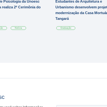
e Psicologia da Unoesc
Estudantes de Arquitetura e
 realiza 2ª Cerimônia do
Urbanismo desenvolvem projet
modernização da Casa Mortuár
Tangará
ção
Notícia
Graduação
sc
om você sobre informações