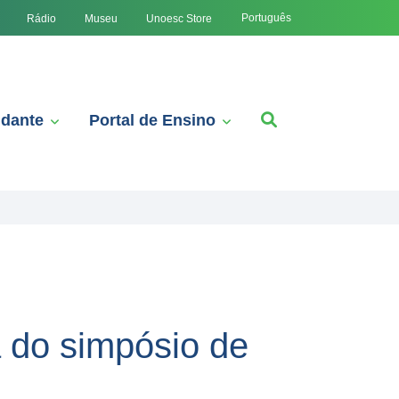
Português
Rádio
Museu
Unoesc Store
udante
Portal de Ensino
a do simpósio de