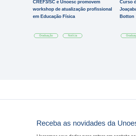
CREF3/SC e Unoesc promovem
Curso d
workshop de atualização profissional
Joaçaba
em Educação Física
Botton
Graduação
Notícia
Gradua
Receba as novidades da Unoe
Usaremos seus dados para entrar em contato c