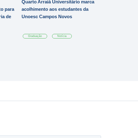
Quarto Arraiá Universitário marca
o para
acolhimento aos estudantes da
ia de
Unoesc Campos Novos
Graduação
Notícia