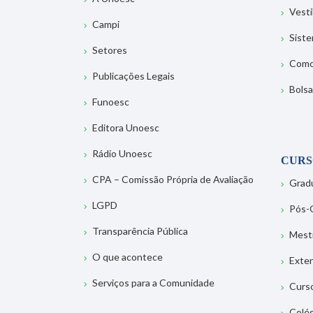
Vesti
Campi
Sist
Setores
Como
Publicações Legais
Bolsa
Funoesc
Editora Unoesc
Rádio Unoesc
CURS
CPA – Comissão Própria de Avaliação
Grad
LGPD
Pós-
Transparência Pública
Mest
O que acontece
Exte
Serviços para a Comunidade
Curs
Colé