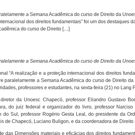
e paralelamente a Semana Acadêmica do curso de Direito da 
 internacional dos direitos fundamentais” foi um dos destaques d
adêmica do curso de Direito […]
 paralelamente a Semana Acadêmica do curso de Direito da Uno
l “A realização e a proteção internacional dos direitos fund
rre paralelamente a Semana Acadêmica do curso de Direito da 
ridades, professores e estudantes, na sexta-feira (21) no Lang
 diretor da Unoesc Chapecó, professor Eliandro Gustavo Bor
ra, do juiz federal e organizador do livro, professor Narc
e do Sul, professor Rogério Gesta Leal, do presidente da O
onais de Chapecó, Luciano Buligon, e da coordenadora de Direit
e das Dimensões materiais e eficácias dos direitos fundamentai