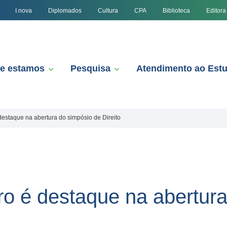
I.nova
Diplomados
Cultura
CPA
Biblioteca
Editora
e estamos
Pesquisa
Atendimento ao Est
destaque na abertura do simpósio de Direito
ro é destaque na abertur