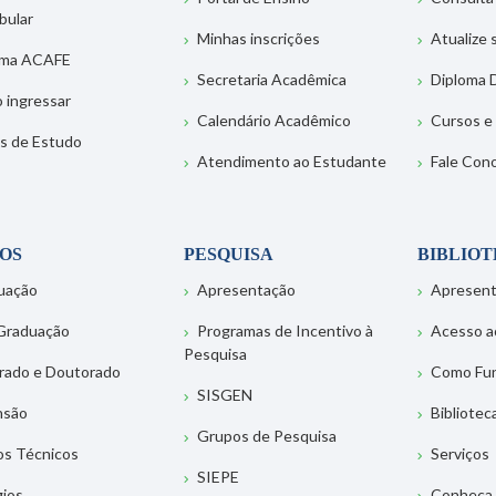
bular
Minhas inscrições
Atualize
ema ACAFE
Secretaria Acadêmica
Diploma D
 ingressar
Calendário Acadêmico
Cursos e
s de Estudo
Atendimento ao Estudante
Fale Con
OS
PESQUISA
BIBLIO
uação
Apresentação
Apresen
Graduação
Programas de Incentivo à
Acesso a
Pesquisa
rado e Doutorado
Como Fu
SISGEN
nsão
Bibliotec
Grupos de Pesquisa
os Técnicos
Serviços
SIEPE
gios
Conheça 