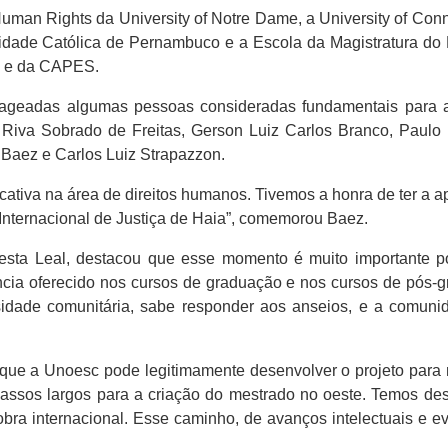
 Human Rights da University of Notre Dame, a University of Co
versidade Católica de Pernambuco e a Escola da Magistratura d
a e da CAPES.
nageadas algumas pessoas consideradas fundamentais para a 
, Riva Sobrado de Freitas, Gerson Luiz Carlos Branco, Paul
 Baez e Carlos Luiz Strapazzon.
ficativa na área de direitos humanos. Tivemos a honra de ter a
Internacional de Justiça de Haia”, comemorou Baez.
sta Leal, destacou que esse momento é muito importante por
ncia oferecido nos cursos de graduação e nos cursos de pós
idade comunitária, sabe responder aos anseios, e a comuni
que a Unoesc pode legitimamente desenvolver o projeto para m
ssos largos para a criação do mestrado no oeste. Temos des
ra internacional. Esse caminho, de avanços intelectuais e ev