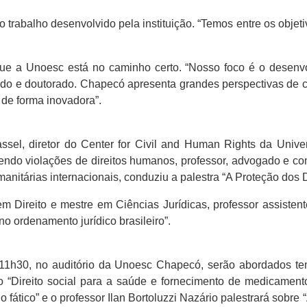
rabalho desenvolvido pela instituição. “Temos entre os objeti
ue a Unoesc está no caminho certo. “Nosso foco é o desenvo
do e doutorado. Chapecó apresenta grandes perspectivas de c
de forma inovadora”.
ssel, diretor do Center for Civil and Human Rights da Univ
do violações de direitos humanos, professor, advogado e co
humanitárias internacionais, conduziu a palestra “A Proteção do
em Direito e mestre em Ciências Jurídicas, professor assiste
no ordenamento jurídico brasileiro”.
 e 11h30, no auditório da Unoesc Chapecó, serão abordados t
do “Direito social para a saúde e fornecimento de medicament
 o fático” e o professor Ilan Bortoluzzi Nazário palestrará sobre 