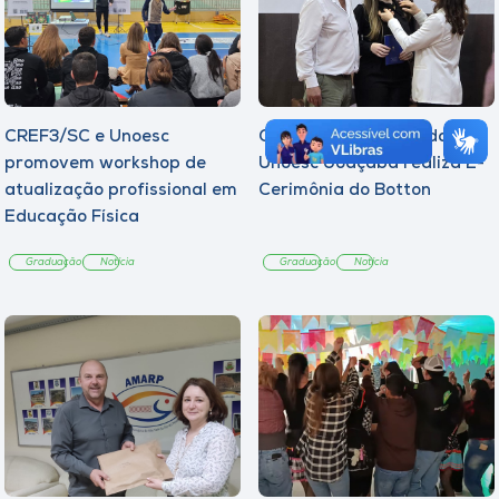
CREF3/SC e Unoesc
Curso de Psicologia da
promovem workshop de
Unoesc Joaçaba realiza 2ª
atualização profissional em
Cerimônia do Botton
Educação Física
Graduação
Notícia
Graduação
Notícia