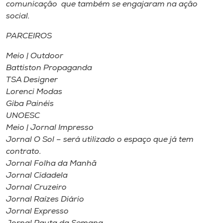
Museu
comunicação que também se engajaram na ação
social.
Unoesc
PARCEIROS
Store
Meio | Outdoor
Battiston Propaganda
TSA Designer
Lorenci Modas
Selecione
o idioma
Giba Painéis
UNOESC
Meio | Jornal Impresso
Jornal O Sol – será utilizado o espaço que já tem
A+
contrato.
A-
Jornal Folha da Manhã
Jornal Cidadela
Jornal Cruzeiro
Jornal Raízes Diário
Jornal Expresso