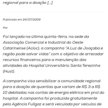
regional para a doação […]
I.nova
Publicado em 24/07/2009
Diplomados
Por
Foi lançada na última quinta-feira, na sede da
Cultura
Associação Comercial e Industrial do Oeste
Catarinense (Acioc), a campanha “A Luz de Joaçaba e
CPA
região pode salvar vidas” com o objetivo de arrecadar
recursos financeiros para a manutenção das
atividades do Hospital Universitário Santa Terezinha
Biblioteca
(Hust).
A campanha visa sensibilizar a comunidade regional
Editora
para a doação de quantias que variam de R$ 3 a R$
10 debitadas nas contas de energia elétrica em prol do
Rádio
hospital. A campanha foi produzida gratuitamente
pela Agência Fullgaz e será veiculada por veículos de