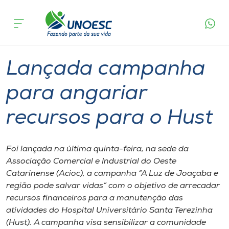
Página
O que
Lançada campanha para angariar
inicial
acontece
recursos para o Hust
Cursos
Graduação
Onde estamos
Lançada campanha
Pesquisa
para angariar
recursos para o Hust
Atendimento ao Estudante
Portal de Ensino
Foi lançada na última quinta-feira, na sede da
Associação Comercial e Industrial do Oeste
Catarinense (Acioc), a campanha “A Luz de Joaçaba e
A
região pode salvar vidas” com o objetivo de arrecadar
Unoesc
recursos financeiros para a manutenção das
atividades do Hospital Universitário Santa Terezinha
Internacionalização
(Hust). A campanha visa sensibilizar a comunidade