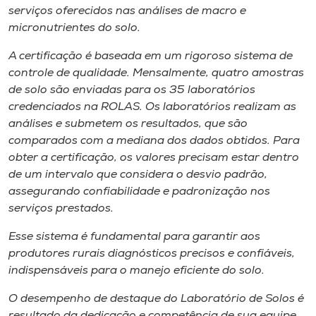
Museu
serviços oferecidos nas análises de macro e
micronutrientes do solo.
Unoesc
A certificação é baseada em um rigoroso sistema de
Store
controle de qualidade. Mensalmente, quatro amostras
de solo são enviadas para os 35 laboratórios
credenciados na ROLAS. Os laboratórios realizam as
análises e submetem os resultados, que são
Selecione
comparados com a mediana dos dados obtidos. Para
o idioma
obter a certificação, os valores precisam estar dentro
de um intervalo que considera o desvio padrão,
assegurando confiabilidade e padronização nos
A+
serviços prestados.
A-
Esse sistema é fundamental para garantir aos
produtores rurais diagnósticos precisos e confiáveis,
indispensáveis para o manejo eficiente do solo.
O desempenho de destaque do Laboratório de Solos é
resultado da dedicação e competência de sua equipe