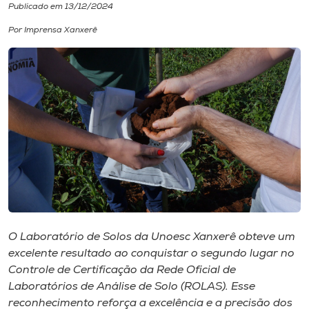
Publicado em 13/12/2024
I.nova
Por Imprensa Xanxerê
Diplomados
Cultura
CPA
Biblioteca
Editora
O Laboratório de Solos da Unoesc Xanxerê obteve um
excelente resultado ao conquistar o segundo lugar no
Controle de Certificação da Rede Oficial de
Rádio
Laboratórios de Análise de Solo (ROLAS). Esse
reconhecimento reforça a excelência e a precisão dos