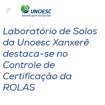
Página inicial
O que acontece
Laboratório de Solos da Unoesc Xanxe
Cursos
Notícia
Geral
Xanxerê
Onde estamos
Laboratório de Solos
Pesquisa
da Unoesc Xanxerê
destaca-se no
Atendimento ao Estudante
Controle de
Portal de Ensino
Certificação da
A
ROLAS
Unoesc
Internacionalização