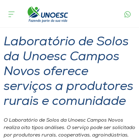
Página
O que
Laboratório de Solos da Unoesc Campos Novos
inicial
acontece
oferece serviços a produtores rurais e
Cursos
comunidade
Graduação
Inserção Social
Campos Novos
Onde estamos
Laboratório de Solos
Pesquisa
da Unoesc Campos
Novos oferece
Atendimento ao Estudante
serviços a produtores
Portal de Ensino
rurais e comunidade
A
Unoesc
O Laboratório de Solos da Unoesc Campos Novos
realiza oito tipos análises. O serviço pode ser solicitado
Internacionalização
por produtores rurais, cooperativas, agroindústrias,