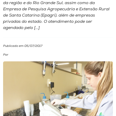
da região e do Rio Grande Sul, assim como da
Empresa de Pesquisa Agropecuária e Extensão Rural
I.nova
de Santa Catarina (Epagri), além de empresas
privadas do estado. O atendimento pode ser
Diplomados
agendado pelo […]
Cultura
Publicado em 05/07/2017
Por
CPA
Biblioteca
Editora
Rádio