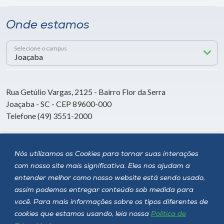
Onde estamos
Selecione o campus
Rua Getúlio Vargas, 2125 - Bairro Flor da Serra
Joaçaba - SC - CEP 89600-000
Telefone (49) 3551-2000
Siga a Unoesc
Nós utilizamos os Cookies para tornar suas interações
com nosso site mais significativa. Eles nos ajudam a
entender melhor como nosso website está sendo usado,
assim podemos entregar conteúdo sob medida para
você. Para mais informações sobre os tipos diferentes de
cookies que estamos usando, leia nossa
Política de