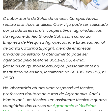
Museu
Unoesc
O Laboratório de Solos da Unoesc Campos Novos
Store
realiza oito tipos análises. O serviço pode ser solicitado
por produtores rurais, cooperativas, agroindústrias,
da região e do Rio Grande Sul, assim como da
Empresa de Pesquisa Agropecuária e Extensão Rural
Selecione
de Santa Catarina (Epagri), além de empresas
o idioma
privadas do estado. O atendimento pode ser
agendado pelo telefone 3551-2100, e-mail
(labsolos.cnv@unoesc.edu.br) ou pessoalmente na
instituição de ensino, localizada na SC 135, Km 180, nº
A+
2500.
A-
No laboratório atuam uma responsável técnica,
professora doutora do curso de Agronomia, Analu
Mantovani, um técnico, um assistente técnico e quatro
estagiários dos cursos de
Agronomia
e
Medicina