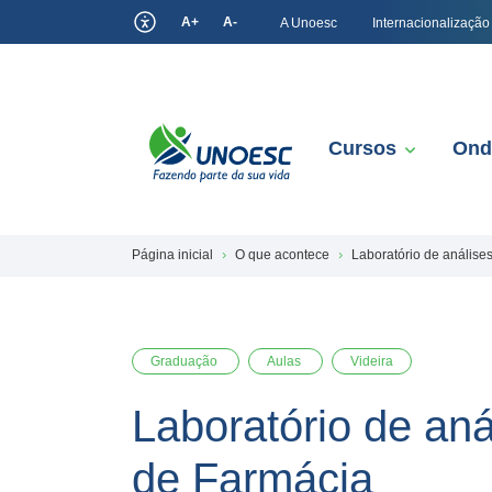
A+
A-
A Unoesc
Internacionalização
Cursos
Ond
Página inicial
O que acontece
Laboratório de análise
Graduação
Aulas
Videira
Laboratório de aná
de Farmácia