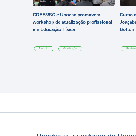
CREF3/SC e Unoesc promovem
Curso d
workshop de atualização profissional
Joaçaba
em Educação Física
Botton
Notícia
Graduação
Gradua