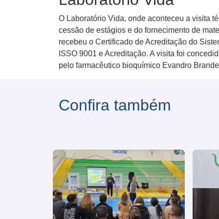
O Laboratório Vida​,​ on​d​e aconteceu a visit
cessão de estágios e do fornecimento de mater
recebeu o Certificado de Acreditação do Siste
ISSO 9001 e Acreditação. A visita foi concedida 
pelo ​f​armacêutico ​bi​oquímico Evandro Brande
Confira também