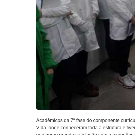
Acadêmicos da 7ª fase do componente curricul
Vida, onde conheceram toda a estrutura e tiv
que gerou grande satisfação com a experiênci