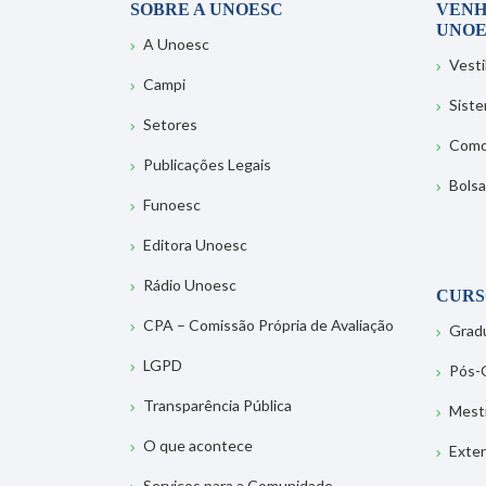
SOBRE A UNOESC
VENH
UNOE
A Unoesc
Vesti
Campi
Sist
Setores
Como
Publicações Legais
Bolsa
Funoesc
Editora Unoesc
Rádio Unoesc
CURS
CPA – Comissão Própria de Avaliação
Grad
LGPD
Pós-
Transparência Pública
Mest
O que acontece
Exte
Serviços para a Comunidade