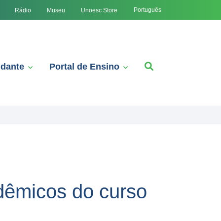
Português
Rádio
Museu
Unoesc Store
udante
Portal de Ensino
adêmicos do curso