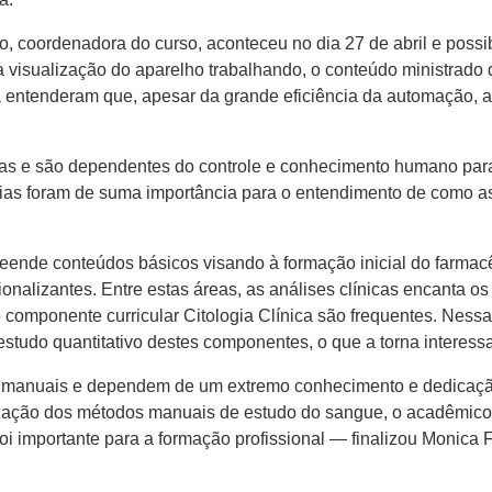
to, coordenadora do curso, aconteceu no dia 27 de abril e poss
visualização do aparelho​ trabalhando​, o conteúdo ministrado d
ia entenderam que​,​ apesar da grande eficiência da automação,
a​s​ e são dependentes do controle e conhecimento humano para
vias foram de suma importância para o entendimento de como 
reende conteúdos básicos visando ​à formação inicial do farma
onalizantes. Entre estas áreas, a​s​ análises clínicas encanta 
no componente curricular Citologia Clínica são freq​u​entes. Nes​s
studo quantitativo destes componentes​, o que a torna interessa
 manuais e dependem de um extremo conhecimento e dedicaçã
ealização dos métodos manuais de estudo do sangue, o acadêmi
foi importante​ para a formação profissional — finalizou Monica F