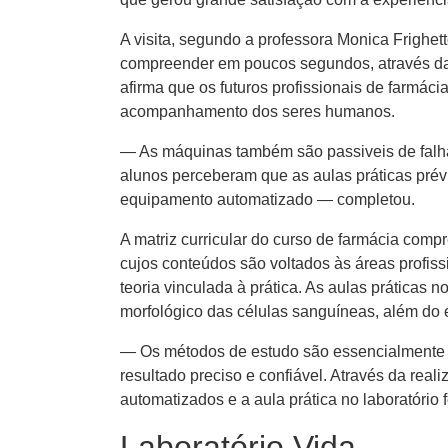
A visita, segundo a professora Monica Frighet
compreender em poucos segundos​,​ através d​a 
afirma que os futuros profissionais de farmác
acompanhamento dos seres humanos.
—​ As máquinas ​também ​são passiveis de falh
alunos perceberam que as aulas práticas pré
equipamento automatizado — completou.
A matriz curricular do curso de farmácia comp
cujos conteúdos são voltados às áreas profissi
teoria ​vinculada à prática. As aulas práticas 
morfológico das células sanguíneas,​ além do e
— Os métodos de estudo são essencialmente
resultado preciso e confiável. Através da r
automatizados e a aula prática no laborat​ório 
Laboratório Vida