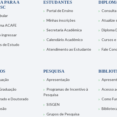
A PARA A
ESTUDANTES
DIPLOM
SC
Portal de Ensino
Consulta
bular
Minhas inscrições
Atualize
ema ACAFE
Secretaria Acadêmica
Diploma D
 ingressar
Calendário Acadêmico
Cursos e
s de Estudo
Atendimento ao Estudante
Fale Con
OS
PESQUISA
BIBLIO
uação
Apresentação
Apresen
Graduação
Programas de Incentivo à
Acesso a
Pesquisa
rado e Doutorado
Como Fu
SISGEN
nsão
Bibliotec
Grupos de Pesquisa