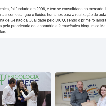
a técnica, foi ​f​undado em 2006, e tem se consolidado no mercad
iais como sangue e fluidos humanos para a realização de aulas 
ma de Gestão da Qualidade pelo DICQ, sendo o primeiro laboratór
pela proprietária do laboratório e ​f​armacêutica ​b​ioquímica Mar
lero.