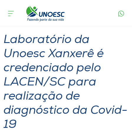
Página
O que
Laboratório da Unoesc Xanxerê é credenciado
inicial
acontece
pelo LACEN/SC para realização de diagnóstico
Cursos
da Covid-19
Graduação
Geral
Xanxerê
Onde estamos
Laboratório da
Pesquisa
Unoesc Xanxerê é
credenciado pelo
Atendimento ao Estudante
LACEN/SC para
Portal de Ensino
realização de
A
diagnóstico da Covid-
Unoesc
19
Internacionalização