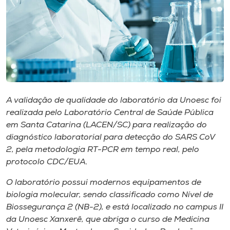
Museu
Unoesc
Store
Selecione
A validação de qualidade do laboratório da Unoesc foi
o idioma
realizada pelo Laboratório Central de Saúde Pública
em Santa Catarina (LACEN/SC) para realização do
diagnóstico laboratorial para detecção do SARS CoV
2, pela metodologia RT-PCR em tempo real, pelo
A+
protocolo CDC/EUA.
A-
O laboratório possui modernos equipamentos de
biologia molecular, sendo classificado como Nível de
Biossegurança 2 (NB-2), e está localizado no campus II
da Unoesc Xanxerê, que abriga o curso de Medicina