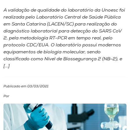
A validação de qualidade do laboratório da Unoesc foi
I.nova
realizada pelo Laboratório Central de Saúde Pública
em Santa Catarina (LACEN/SC) para realização do
Diplomados
diagnóstico laboratorial para detecção do SARS CoV
2, pela metodologia RT-PCR em tempo real, pelo
protocolo CDC/EUA. O laboratório possui modernos
Cultura
equipamentos de biologia molecular, sendo
classificado como Nível de Biossegurança 2 (NB-2), e
CPA
[…]
Biblioteca
Publicado em 03/03/2021
Por
Editora
Rádio