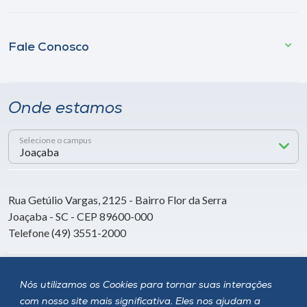
Fale Conosco
Onde estamos
Selecione o campus
Rua Getúlio Vargas, 2125 - Bairro Flor da Serra
Joaçaba - SC - CEP 89600-000
Telefone (49) 3551-2000
Siga a Unoesc
Nós utilizamos os Cookies para tornar suas interações
com nosso site mais significativa. Eles nos ajudam a