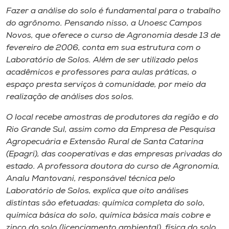
Museu
Fazer a análise do solo é fundamental para o trabalho
do agrônomo. Pensando nisso, a Unoesc Campos
Unoesc
Novos, que oferece o curso de Agronomia desde 13 de
fevereiro de 2006, conta em sua estrutura com o
Store
Laboratório de Solos. Além de ser utilizado pelos
acadêmicos e professores para aulas práticas, o
espaço presta serviços à comunidade, por meio da
realização de análises dos solos.
Selecione
o idioma
O local recebe amostras de produtores da região e do
Rio Grande Sul, assim como da Empresa de Pesquisa
Agropecuária e Extensão Rural de Santa Catarina
A+
(Epagri), das cooperativas e das empresas privadas do
A-
estado. A professora doutora do curso de Agronomia,
Analu Mantovani, responsável técnica pelo
Laboratório de Solos, explica que oito análises
distintas são efetuadas: química completa do solo,
química básica do solo, química básica mais cobre e
zinco do solo (licenciamento ambiental), física do solo,