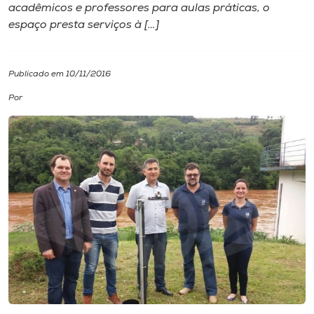
acadêmicos e professores para aulas práticas, o
espaço presta serviços à […]
I.nova
Diplomados
Publicado em 10/11/2016
Por
Cultura
CPA
Biblioteca
Editora
Rádio