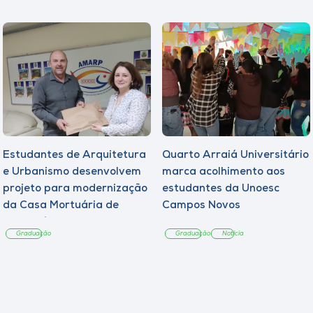
Estudantes de Arquitetura
Quarto Arraiá Universitário
e Urbanismo desenvolvem
marca acolhimento aos
projeto para modernização
estudantes da Unoesc
da Casa Mortuária de
Campos Novos
Tangará
Graduação
Graduação
Notícia