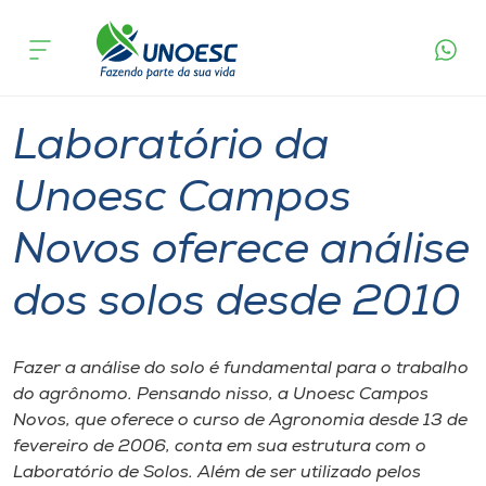
Página
O que
Laboratório da Unoesc Campos Novos oferece
inicial
acontece
análise dos solos desde 2010
Cursos
Graduação
Geral
Joaçaba
Onde estamos
Laboratório da
Pesquisa
Unoesc Campos
Novos oferece análise
Atendimento ao Estudante
dos solos desde 2010
Portal de Ensino
Fazer a análise do solo é fundamental para o trabalho
A
do agrônomo. Pensando nisso, a Unoesc Campos
Unoesc
Novos, que oferece o curso de Agronomia desde 13 de
fevereiro de 2006, conta em sua estrutura com o
Internacionalização
Laboratório de Solos. Além de ser utilizado pelos