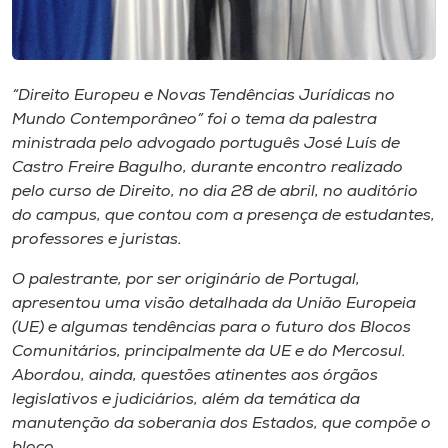
Museu
Unoesc
Store
“Direito Europeu e Novas Tendências Jurídicas no
Mundo Contemporâneo” foi o tema da palestra
ministrada pelo advogado português José Luís de
Castro Freire Bagulho, durante encontro realizado
Selecione
pelo curso de Direito, no dia 28 de abril, no auditório
o idioma
do
campus
, que contou com a presença de estudantes,
professores e juristas.
O palestrante, por ser originário de Portugal,
A+
apresentou uma visão detalhada da União Europeia
A-
(UE) e algumas tendências para o futuro dos Blocos
Comunitários, principalmente da UE e do Mercosul.
Abordou, ainda, questões atinentes aos órgãos
legislativos e judiciários, além da temática da
manutenção da soberania dos Estados, que compõe o
bloco.