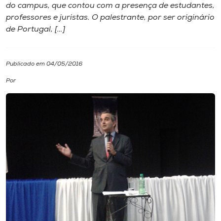
do campus, que contou com a presença de estudantes,
professores e juristas. O palestrante, por ser originário
I.nova
de Portugal, […]
Diplomados
Publicado em 04/05/2016
Cultura
Por
CPA
Biblioteca
Editora
Rádio