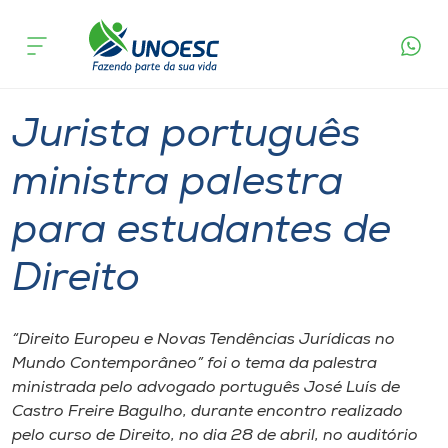
Página
O que
Jurista português ministra palestra para
inicial
acontece
estudantes de Direito
Cursos
Graduação
Palestra
Videira
Onde estamos
Jurista português
Pesquisa
ministra palestra
para estudantes de
Atendimento ao Estudante
Direito
Portal de Ensino
“Direito Europeu e Novas Tendências Jurídicas no
A
Mundo Contemporâneo” foi o tema da palestra
Unoesc
ministrada pelo advogado português José Luís de
Castro Freire Bagulho, durante encontro realizado
Internacionalização
pelo curso de Direito, no dia 28 de abril, no auditório