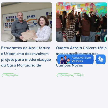
Estudantes de Arquitetura
Quarto Arraiá Universitário
e Urbanismo desenvolvem
marca acolhimento aos
projeto para modernização
estudantes da Unoesc
da Casa Mortuária de
Campos Novos
Tangará
Graduação
Graduação
Notícia