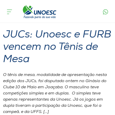
Página
O que
JUCs: Unoesc e FURB vencem no Tênis
inicial
acontece
de Mesa
Cursos
Graduação
Onde estamos
JUCs: Unoesc e FURB
Pesquisa
vencem no Tênis de
Mesa
Atendimento ao Estudante
Portal de Ensino
O tênis de mesa, modalidade de apresentação nesta
edição dos JUCs, foi disputado ontem no Ginásio do
Clube 10 de Maio em Joaçaba. O masculino teve
A
competições simples e em duplas. O simples teve
Unoesc
apenas representantes da Unoesc. Já os jogos em
dupla tiveram a participação da Unoesc, que foi a
Internacionalização
campeã, e da UFFS. […]