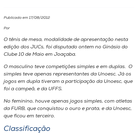
I.nova
Publicado em 17/08/2012
Por
Diplomados
O tênis de mesa, modalidade de apresentação nesta
edição dos JUCs, foi disputado ontem no Ginásio do
Cultura
Clube 10 de Maio em Joaçaba.
O masculino teve competições simples e em duplas. O
CPA
simples teve apenas representantes da Unoesc. Já os
jogos em dupla tiveram a participação da Unoesc, que
Biblioteca
foi a campeã, e da UFFS.
No feminino, houve apenas jogos simples, com atletas
Editora
da FURB, que conquistou o ouro e prata, e da Unoesc,
que ficou em terceiro.
Rádio
Classificação