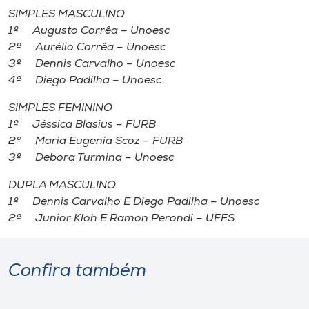
Museu
SIMPLES MASCULINO
1º Augusto Corrêa – Unoesc
Unoesc
2º Aurélio Corrêa – Unoesc
3º Dennis Carvalho – Unoesc
Store
4º Diego Padilha – Unoesc
SIMPLES FEMININO
1º Jéssica Blasius – FURB
Selecione
2º Maria Eugenia Scoz – FURB
o idioma
3º Debora Turmina – Unoesc
DUPLA MASCULINO
1º Dennis Carvalho E Diego Padilha – Unoesc
A+
2º Junior Kloh E Ramon Perondi – UFFS
A-
Confira também