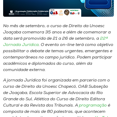
Museu
Unoesc
Store
No mês de setembro, o curso de Direito da Unoesc
Joaçaba comemora 35 anos e além de comemorar a
data será promovida de 21 a 26 de setembro, a
22ª
Jornada Jurídica
. O evento on-line terá como objetivo
Selecione
possibilitar o debate de temas urgentes, emergentes e
o idioma
contemporâneos no campo jurídico. Podem participar
acadêmicos e diplomados do curso, além da
comunidade externa.
A+
A jornada Jurídica foi organizada em parceria com o
A-
curso de Direito da Unoesc Chapecó, OAB Subseção
de Joaçaba, Escola Superior de Advocacia do Rio
Grande do Sul, Atlética do Curso de Direito Editora
Cultural e da Revista dos Tribunais. A
programação
é
composta de mais de 80 palestras, que acontecem