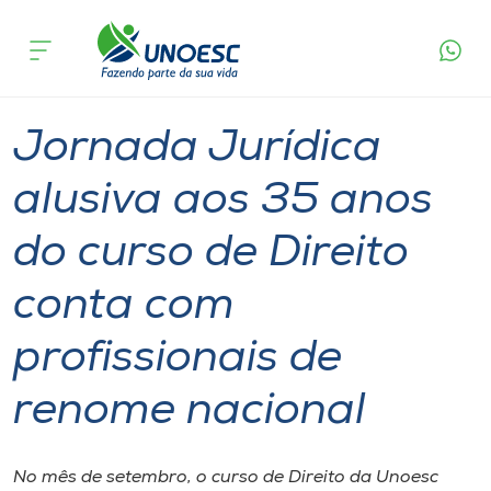
Página
O que
Jornada Jurídica alusiva aos 35 anos do curso
inicial
acontece
de Direito conta com profissionais de renome
Cursos
nacional
Graduação
Notícia de evento
Joaçaba
Onde estamos
Jornada Jurídica
Pesquisa
alusiva aos 35 anos
do curso de Direito
Atendimento ao Estudante
conta com
Portal de Ensino
profissionais de
A
renome nacional
Unoesc
Internacionalização
No mês de setembro, o curso de Direito da Unoesc