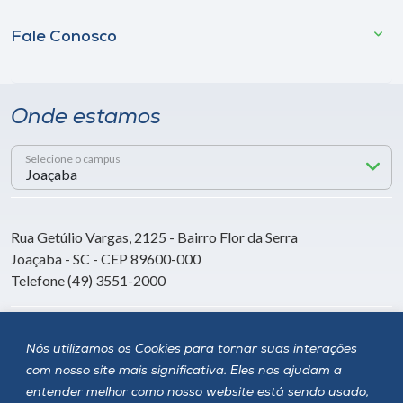
Fale Conosco
Onde estamos
Selecione o campus
Rua Getúlio Vargas, 2125 - Bairro Flor da Serra
Joaçaba - SC - CEP 89600-000
Telefone (49) 3551-2000
Siga a Unoesc
Nós utilizamos os Cookies para tornar suas interações
com nosso site mais significativa. Eles nos ajudam a
entender melhor como nosso website está sendo usado,