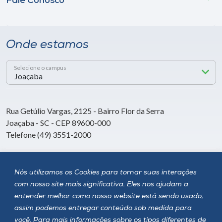
Fale Conosco
Onde estamos
Selecione o campus
Rua Getúlio Vargas, 2125 - Bairro Flor da Serra
Joaçaba - SC - CEP 89600-000
Telefone (49) 3551-2000
Siga a Unoesc
Nós utilizamos os Cookies para tornar suas interações
com nosso site mais significativa. Eles nos ajudam a
entender melhor como nosso website está sendo usado,
assim podemos entregar conteúdo sob medida para
você. Para mais informações sobre os tipos diferentes de