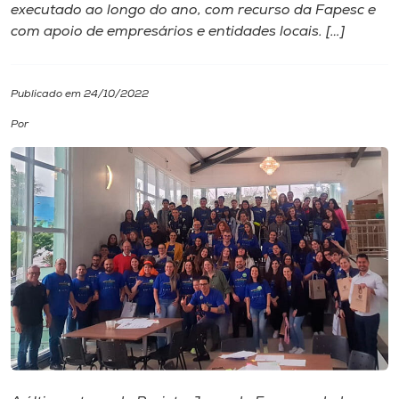
executado ao longo do ano, com recurso da Fapesc e
com apoio de empresários e entidades locais. […]
I.nova
Diplomados
Publicado em 24/10/2022
Por
Cultura
CPA
Biblioteca
Editora
Rádio