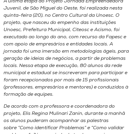
A última etapa do Projeto Jornada Empreendedora
Museu
Juvenil, de São Miguel do Oeste, foi realizada nesta
quinta-feira (20), no Centro Cultural da Unoesc. O
Unoesc
projeto, que nasceu do empenho das instituições
Store
Unoesc, Prefeitura Municipal, Citeosc e Acismo, foi
executado ao longo do ano, com recurso da Fapesc e
com apoio de empresários e entidades locais. A
jornada foi uma imersão em metodologias ágeis, para
Selecione
geração de ideias de negócios, a partir de problemas
o idioma
locais. Nessa etapa de execução, 80 alunos da rede
municipal e estadual se inscreveram para participar e
foram recepcionados por mais de 15 profissionais
(professores, empresários e mentores) e conduzidos à
A+
formação de equipes.
A-
De acordo com a professora e coordenadora do
projeto, Elis Regina Mulinari Zanin, durante a manhã
os alunos puderam acompanhar as palestras
sobre “Como identificar Problemas” e “Como validar