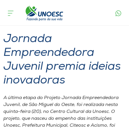
Página
O que
Jornada Empreendedora Juvenil premia
inicial
acontece
ideias inovadoras
Cursos
Graduação
Notícia de evento
São Miguel do Oeste
Onde estamos
Jornada
Pesquisa
Empreendedora
Juvenil premia ideias
Atendimento ao Estudante
inovadoras
Portal de Ensino
A última etapa do Projeto Jornada Empreendedora
A
Juvenil, de São Miguel do Oeste, foi realizada nesta
Unoesc
quinta-feira (20), no Centro Cultural da Unoesc. O
projeto, que nasceu do empenho das instituições
Internacionalização
Unoesc, Prefeitura Municipal, Citeosc e Acismo, foi